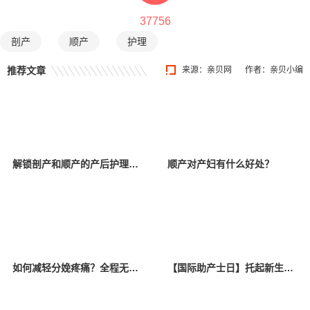
37756
剖产
顺产
护理
推荐文章
来源：
亲贝网
作者：亲贝小编
解锁剖产和顺产的产后护理区别
顺产对产妇有什么好处？
如何减轻分娩疼痛？全程无痛分娩给予温柔呵护
【国际助产士日】托起新生命的第一人