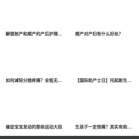
解锁剖产和顺产的产后护理区别
顺产对产妇有什么好处？
如何减轻分娩疼痛？全程无痛分娩给予温柔呵护
【国际助产士日】托起新生命的第一人
催促宝宝发动的那些运动大招
生孩子一定很痛？其实有些痛根本不必忍