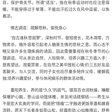
目，保护骨关节。所谓“适当”，指在秋季运动时也应注意保
暖，不能穿得过于单薄，不能出汗后过久在风中逗留，以免
着凉。
情志调适：疏解悲秋，愉悦身心
“自古逢秋悲寂寥”，深秋时节，昼短夜长，花木凋零，万
物肃杀，格外容易引起老人触景生情的悲秋之意。而心志不
畅又是许多生理疾病的诱因，因此需要重视在秋冬季节的心
理调适，可从亲近自然、人际陪伴、培养兴趣三方面入手：
登高望远，观菊赏景，在自然之美中放松心情;约三五好友品
茗聊天，与人交流，同时子女也应尽量多陪伴父母，缓解孤
独;培养兴趣爱好，参与休闲娱乐的群体活动等。
重阳养生，养的是“久久”的底气。银耳百合润秋燥，睡眠
保暖护心脑，登山运动强体魄，亲友闲话疏郁结——养生从
不是宏大玄奥的学问，而是把“惜福”二字融进粥饭茶盏和晨昏
流转。愿天下长者身如苍山松，经霜愈劲;心似晚晴云，舒卷