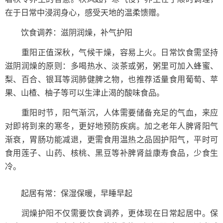
在于日常中浸润身心，感受天地的温柔馈赠。
饮食调养：滋阴润燥，补气护阳
重阳正值深秋，气候干燥，容易上火。日常饮食需坚持
滋阴润燥的原则：多喝热水、淡茶或粥，粥里可加入蜂蜜、
梨、百合、银耳等润肺健脾之物，也推荐适量食用葡萄、苹
果、山楂、柚子等可以生津止渴的酸味食品。
重阳时节，阳气渐沉，人体需要储备充足的气血，来应
对即将到来的寒冬，更好地预防疾病。加之老年人脾肾阳气
渐衰，胃肠功能减退，更需食用温热之品固护阳气，平时可
食用莲子、山药、核桃、黑豆等补脾肾益康寿食品，少食生
冷。
起居有常：保湿保暖，早睡早起
润燥护阳不仅需要饮食调养，更体现在日常起居中。保