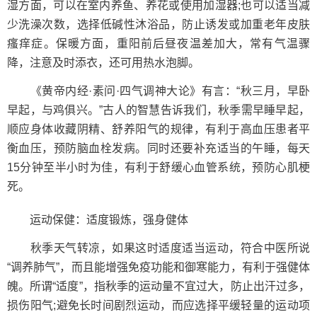
湿方面，可以在室内养鱼、养花或使用加湿器;也可以适当减
少洗澡次数，选择低碱性沐浴品，防止诱发或加重老年皮肤
瘙痒症。保暖方面，重阳前后昼夜温差加大，常有气温骤
降，注意及时添衣，还可用热水泡脚。
《黄帝内经·素问·四气调神大论》有言：“秋三月，早卧
早起，与鸡俱兴。”古人的智慧告诉我们，秋季需早睡早起，
顺应身体收藏阴精、舒养阳气的规律，有利于高血压患者平
衡血压，预防脑血栓发病。同时还要补充适当的午睡，每天
15分钟至半小时为佳，有利于舒缓心血管系统，预防心肌梗
死。
运动保健：适度锻炼，强身健体
秋季天气转凉，如果这时适度适当运动，符合中医所说
“调养肺气”，而且能增强免疫功能和御寒能力，有利于强健体
魄。所谓“适度”，指秋季的运动量不宜过大，防止出汗过多，
损伤阳气;避免长时间剧烈运动，而应选择平缓轻量的运动项