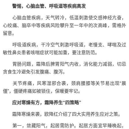
警惕，心脑血管、呼吸道等疾病高发
心脑血管疾病，天气转冷，低温刺激使交感神经亢奋，
心绞痛、脑卒中等疾病风险攀升至一年中的次高峰，需格外
留意。
呼吸道疾病，干冷空气刺激呼吸道，老慢支、哮喘及过
敏性鼻炎患者咳喘症状可能加重，要注意防范。
胃肠问题，霜降后脾胃阳气内收，消化能力减弱，切忌
贪食生冷避免引发腹痛、腹泻。
关节疼痛，风寒湿邪合袭，颈肩腰膝等关节易出现“晨
僵”，僵硬疼痛如被锁住，保暖要牢记。
应对寒燥有方，霜降养生“四策略”
霜降寒燥来袭，欧降红介绍了四大实用养生应对之策。
第一，敛藏阳气，起居需防护。起居方面宜早睡晚起，