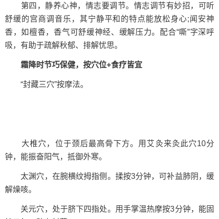
第四，静养心神，情志要调节。情志调节有妙招，可听
舒缓的宫商调音乐，其宁静平和的特点能放松身心;闻安神
香，如檀香，香气可舒缓神经、缓解压力。配合“嘶”字深呼
吸，有助于疏解秋郁、排解忧思。
霜降时节巧保健，按穴位+食疗皆宜
“封藏三穴”按摩法。
大椎穴，位于颈后最高骨下方。用艾灸来灸此穴10分
钟，能振奋阳气，抵御外寒。
太渊穴，在腕横纹拇指侧。揉按3分钟，可补益肺阴，缓
解燥咳。
关元穴，处于脐下四指处。用手掌温热摩按3分钟，能固