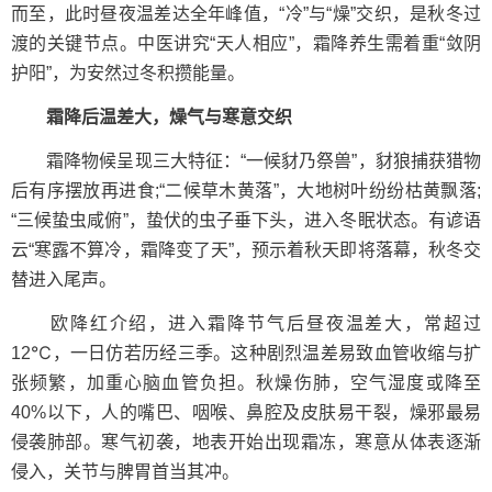
而至，此时昼夜温差达全年峰值，“冷”与“燥”交织，是秋冬过
渡的关键节点。中医讲究“天人相应”，霜降养生需着重“敛阴
护阳”，为安然过冬积攒能量。
霜降后温差大，燥气与寒意交织
霜降物候呈现三大特征：“一候豺乃祭兽”，豺狼捕获猎物
后有序摆放再进食;“二候草木黄落”，大地树叶纷纷枯黄飘落;
“三候蛰虫咸俯”，蛰伏的虫子垂下头，进入冬眠状态。有谚语
云“寒露不算冷，霜降变了天”，预示着秋天即将落幕，秋冬交
替进入尾声。
欧降红介绍，进入霜降节气后昼夜温差大，常超过
12℃，一日仿若历经三季。这种剧烈温差易致血管收缩与扩
张频繁，加重心脑血管负担。秋燥伤肺，空气湿度或降至
40%以下，人的嘴巴、咽喉、鼻腔及皮肤易干裂，燥邪最易
侵袭肺部。寒气初袭，地表开始出现霜冻，寒意从体表逐渐
侵入，关节与脾胃首当其冲。