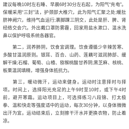
建议每晚10时左右睡、早晨6时30分左右起，为阳气“充电”。
保暖采用“三封”法，护颈部大椎穴，此为阳气汇聚之处;暖肚
脐神阙穴，维持气血运行;裹脚踝三阴交，此处是肝、脾、肾
经络交会穴。外出戴口罩防雾霾，回家用盐水漱口、温水洗
鼻以保护呼吸系统各器官。
第二，润养肺阴，饮食宜调理。饮食遵循少辛辣苦寒、
多酸甘温润原则。银耳、百合、山药、莲藕可滋润肺部、缓
解干燥;石榴、葡萄、山楂、猕猴桃酸甘养阴;黑芝麻、核桃、
板栗温润填精，增强身体抵抗力。
第三，暖动微汗，运动来健身。运动时注意择时与择
项。时间上，选择阳光充足的上午9时至10时，或下午4时
前，避开寒霜。运动项目上，可选择练习八段锦、打太极
拳、温和快走等强度适中的运动，每次30分钟，以身体微微
出汗为宜。运动结束后，立刻擦干汗水并更换衣物，防止着
凉。