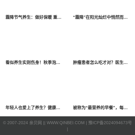
霜降节气养生：做好保暖 重点防范呼吸系统和心血管疾病
“霜降”在阳光灿烂中悄然而至，养生“敛阴护阳”备寒冬
看似养生实则伤身！秋季泡脚牢记这7点
肿瘤患者怎么吃才对？医生为您厘清饮食误区
年轻人也爱上了养生？健康消费正在成为潮流！
被称为“最营养的早餐”，每天吃1个更健康！
©
2007-2024 亲贝网 |
| WWW.QINBEI.COM |
豫ICP备2024094673号
|