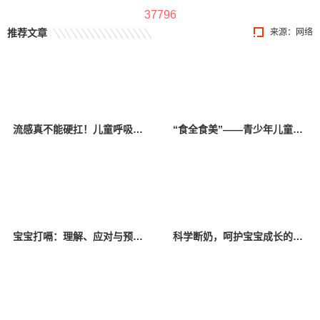
37796
推荐文章
来源：网络
流感真不能硬扛！儿童呼吸科专家：有种情况比白肺更急更可怕
“食全食美”——青少年儿童过年如何健康饮食？
宝宝打嗝：理解、应对与预防的全面指南
科学断奶，呵护宝宝成长的每一步