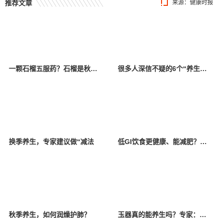
推荐文章
来源：健康时报
一颗石榴五服药？石榴是秋季养生“黄金果”，但这三类人要慎吃
很多人深信不疑的6个“养生习惯”，医生听了直摇头！越养越伤身
换季养生，专家建议做“减法
低GI饮食更健康、能减肥？这些误区你必须知道
秋季养生，如何润燥护肺？
玉器真的能养生吗？专家：对人体健康并无益处