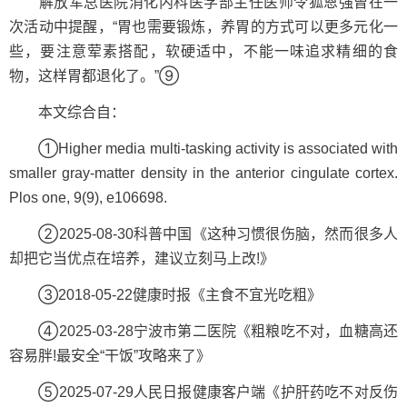
解放军总医院消化内科医学部主任医师令狐恩强曾在一
次活动中提醒，“胃也需要锻炼，养胃的方式可以更多元化一
些，要注意荤素搭配，软硬适中，不能一味追求精细的食
物，这样胃都退化了。”⑨
本文综合自：
①Higher media multi-tasking activity is associated with
smaller gray-matter density in the anterior cingulate cortex.
Plos one, 9(9), e106698.
②2025-08-30科普中国《这种习惯很伤脑，然而很多人
却把它当优点在培养，建议立刻马上改!》
③2018-05-22健康时报《主食不宜光吃粗》
④2025-03-28宁波市第二医院《粗粮吃不对，血糖高还
容易胖!最安全“干饭”攻略来了》
⑤2025-07-29人民日报健康客户端《护肝药吃不对反伤