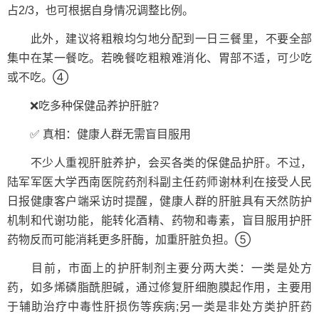
占2/3，也可根据自身情况调整比例。
此外，建议将粗粮均匀地分配到一日三餐里，不要全部
集中在某一餐吃。若晚餐吃粗粮难消化、胃部不适，可少吃
或不吃。④
❌吃多种保健品养护肝脏?
✅ 真相：健康人群无需盲目服用
不少人重视肝脏养护，会买各类的保健品护肝。不过，
陆军军医大学西南医院药剂科副主任药师谢林利在接受人民
日报健康客户端采访时提醒，健康人群的肝脏具有天然防护
机制和代谢功能，能转化酒精、药物和毒素，盲目服用护肝
药物反而可能消耗更多肝酶，加重肝脏负担。⑤
目前，市面上的护肝制剂主要分两大类：一类是处方
药，如多烯磷脂酰胆碱，通过修复肝细胞膜起作用，主要用
于辅助治疗中毒性肝损伤等疾病;另一类是非处方类护肝药