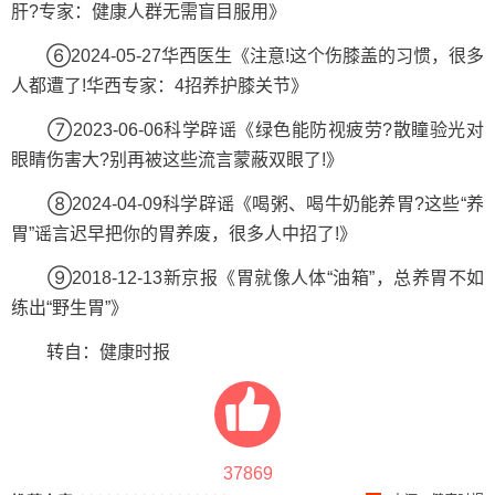
肝?专家：健康人群无需盲目服用》
⑥2024-05-27华西医生《注意!这个伤膝盖的习惯，很多
人都遭了!华西专家：4招养护膝关节》
⑦2023-06-06科学辟谣《绿色能防视疲劳?散瞳验光对
眼睛伤害大?别再被这些流言蒙蔽双眼了!》
⑧2024-04-09科学辟谣《喝粥、喝牛奶能养胃?这些“养
胃”谣言迟早把你的胃养废，很多人中招了!》
⑨2018-12-13新京报《胃就像人体“油箱”，总养胃不如
练出“野生胃”》
转自：健康时报
37869