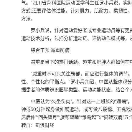
气。”四川省骨科医院运动医学科主任罗小兵说，实
方式;还要评估体适能，针对肌力、肌耐力、柔韧性
方法。
罗小兵说，针对运动爱好者或专业运动员等有更高
运动技术分析，包括分析运动链、评估动作模式等，
综合干预 减重防病
减重是当下的热门话题。超重和肥胖人群如何在中
“减重时不可只关注局部，而应进行整体的调节。
性、个性化的平衡点。”罗小兵介绍，中医从整体观
据患者的体质辨识肥胖类型、运动功能状态，结合个
中医认为“久坐伤肉”。针对这一上班族的“通病”
钟或50分钟起身做伸展运动，或可做八段锦、五禽戏
屈后伸”“回头望月”“旋颈望踵”“雏鸟起飞”“摇转双肩
转自：新浪财经