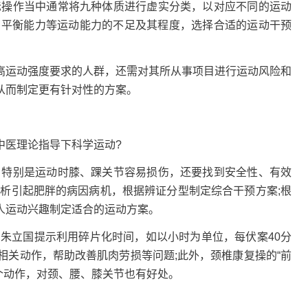
际操作当中通常将九种体质进行虚实分类，以对应不同的运动
、平衡能力等运动能力的不足及其程度，选择合适的运动干预
运动强度要求的人群，还需对其所从事项目进行运动风险和
从而制定更有针对性的方案。
医理论指导下科学运动?
特别是运动时膝、踝关节容易损伤，还要找到安全性、有效
分析引起肥胖的病因病机，根据辨证分型制定综合干预方案;根
人运动兴趣制定适合的运动方案。
，朱立国提示利用碎片化时间，如以小时为单位，每伏案40分
相关动作，帮助改善肌肉劳损等问题;此外，颈椎康复操的“前
”五个动作，对颈、腰、膝关节也有好处。