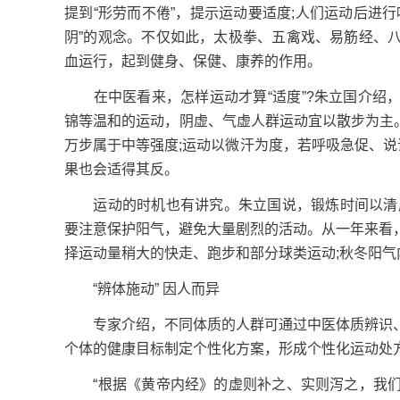
提到“形劳而不倦”，提示运动要适度;人们运动后进
阴”的观念。不仅如此，太极拳、五禽戏、易筋经、
血运行，起到健身、保健、康养的作用。
在中医看来，怎样运动才算“适度”?朱立国介绍，
锦等温和的运动，阴虚、气虚人群运动宜以散步为主。
万步属于中等强度;运动以微汗为度，若呼吸急促、说
果也会适得其反。
运动的时机也有讲究。朱立国说，锻炼时间以清晨
要注意保护阳气，避免大量剧烈的活动。从一年来看
择运动量稍大的快走、跑步和部分球类运动;秋冬阳
“辨体施动” 因人而异
专家介绍，不同体质的人群可通过中医体质辨识、
个体的健康目标制定个性化方案，形成个性化运动处
“根据《黄帝内经》的虚则补之、实则泻之，我们