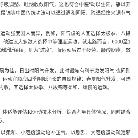
行呼吸调整、吐纳收敛阳气，这也符合中医“动以生阳，静以养
八段锦等中医传统功法可以通过调和阴阳、疏通经络来调节气
运动强度因人而异，例如，阳气虚的人宜选择太极拳、八段
他建议大多数人选择中等强度运动，就走路而言，6000至1
话断断续续，则为“过度”，而运动后过于疲劳、腰酸腿疼，效
为佳，日出时阳气升发，此时锻炼有利于激发阳气;夜间则
，运动宜顺应四季阴阳消长的自然规律：春夏阳气升发，可选
气内收，宜选择太极拳、八段锦等柔和、缓慢的运动。
体适能评估和运动技术分析，综合考量具体情况，同时结合
方。
以柔和、小强度运动培补正气，以剧烈、大强度运动疏泄邪