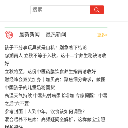
最新新闻
最热新闻
更多>
孩子不分享玩具就是自私？别急着下结论
@湖南人 立秋不等于入秋，这十二字养生秘诀请收
好
立秋将至，这份中医药膳饮食养生指南请收好
财经峰会双奖加身｜加贝高：聚焦细分需求，做懂
中国孩子的儿童奶粉国货
高温天气持续 中暑热射病患者增加 专家提醒：中暑
之后“六不要”
参考封面｜人到中年，饮食该如何调整？
混合喂养不焦虑：高频疑问全解析，这样做宝宝照
样长得好