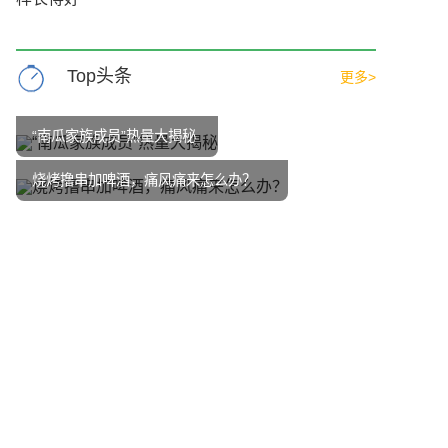
Top头条
更多>
“南瓜家族成员”热量大揭秘
烧烤撸串加啤酒，痛风痛来怎么办？