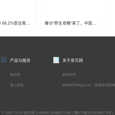
愿为养生买单 66.2%受访青年看好健康消费新潮流
春分“养生攻略”来了，中医专家教你这样调理
产品与服务
关于亲贝网
亲贝网
商务合作
育儿评测
408899736#qq.com（发邮件时把#
©
2007-2024 亲贝网 |
| WWW.QINBEI.COM |
豫ICP备2024094673号
|