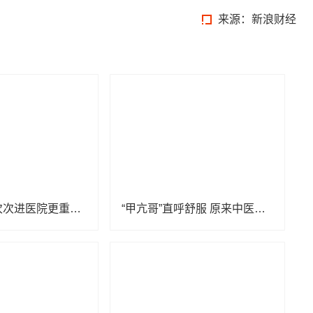
来源：新浪财经
快评｜比一次次进医院更重要的，是改变不良的生活习惯
“甲亢哥”直呼舒服 原来中医养生藏着这么多门道