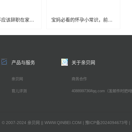
怀孕了，应不应该辞职在家待产？
宝妈必看的怀孕小常识，前五个月的注意事项
产品与服务
关于亲贝网
亲贝网
商务合作
育儿评测
408899736#qq.com（发邮件时把#
©
2007-2024 亲贝网 |
| WWW.QINBEI.COM |
豫ICP备2024094673号
|