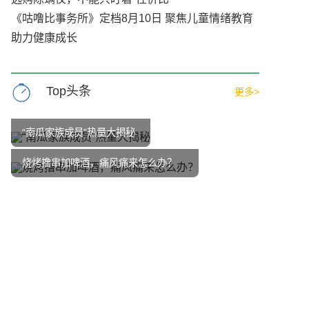
《咕噜比事务所》定档8月10日 聚焦儿童情绪教育
助力健康成长
Top头条
更多>
“南瓜家族成员”热量大揭秘
烧烤撸串加啤酒，痛风痛来怎么办？