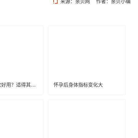
来源：
亲贝网
作者：亲贝小编
孕妇牙刷柔软好用？适得其反！
怀孕后身体指标变化大