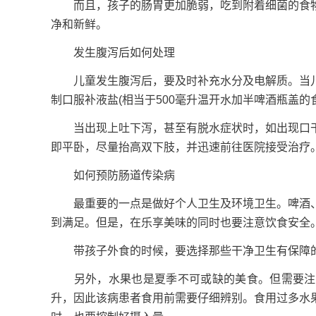
而且，孩子的肠胃更加脆弱，吃到附着细菌的食物
净和新鲜。
发生腹泻后如何处理
儿童发生腹泻后，要及时补充水分及电解质。当儿
制口服补液盐(相当于500毫升温开水加半啤酒瓶盖的
当出现上吐下泻，甚至有脱水症状时，如出现口干
即平卧，尽量抬高双下肢，并迅速前往医院接受治疗
如何预防肠道传染病
最重要的一点是做好个人卫生及环境卫生。啤酒、
到满足。但是，在乐享美味的同时也要注意饮食安全
带孩子外食的时候，要选择那些干净卫生有保障的
另外，水果也是夏季不可或缺的美食。但需要注意
升，因此该病患者食用前需要仔细辨别。食用过多水