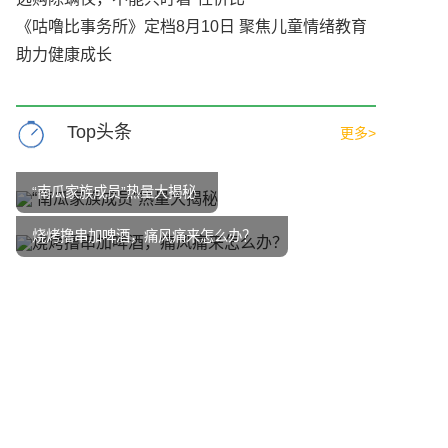
《咕噜比事务所》定档8月10日 聚焦儿童情绪教育
助力健康成长
Top头条
更多>
“南瓜家族成员”热量大揭秘
烧烤撸串加啤酒，痛风痛来怎么办？