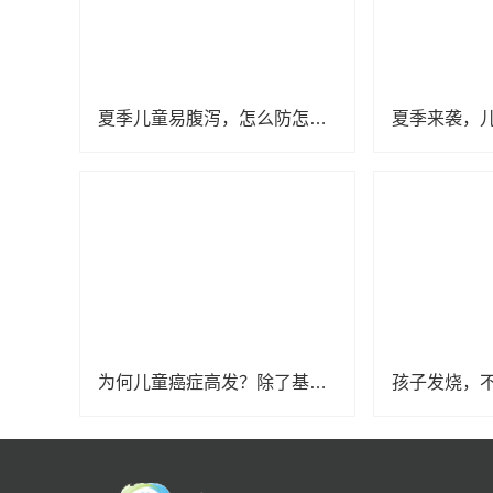
夏季儿童易腹泻，怎么防怎么治一篇说清楚
为何儿童癌症高发？除了基因遗传，这4个“凶手”家长也要留心