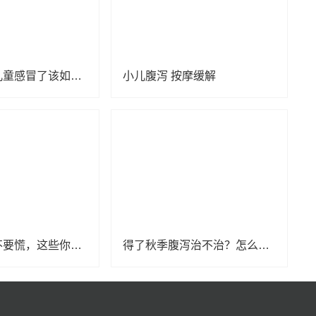
夏季来袭，儿童感冒了该如何区别风寒、风热感冒？抓住1个关键点
小儿腹泻 按摩缓解
孩子发烧，不要慌，这些你要知道
得了秋季腹泻治不治？怎么治？