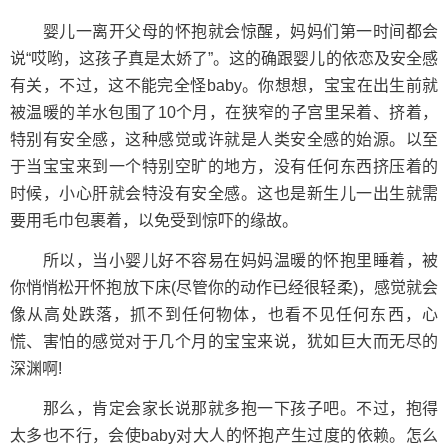
婴儿一离开父母的怀抱就会惊醒，妈妈们第一时间都会
说“哎哟，这孩子真是太娇了”。这的确跟婴儿的依恋及安全感
有关，不过，这不能完全怪baby。你想想，宝宝在出生前就
被温暖的羊水包围了10个月，在狭窄的子宫里呆着、挤着，
特别有安全感，这种感觉或许就是人类安全感的始源。以至
于当宝宝来到一个特别空旷的地方，没有任何东西挤压着的
时候，小心肝就会特没有安全感。这也是新生儿一出生就需
要用毛巾包裹着，以免受到惊吓的缘故。
所以，当小婴儿好不容易在妈妈温暖的怀抱里睡着，被
你悄悄松开怀抱放下床(尽管你的动作已经很轻柔)，感觉就会
像从高处跌落，抓不到任何物体，也看不见任何东西，心
慌、害怕的感觉对于几个月的宝宝来说，犹如巨大而无尽的
深渊啊!
那么，肯定会家长说那就多抱一下孩子吧。不过，抱得
太多也不行，会使baby对大人的怀抱产生过度的依赖。怎么