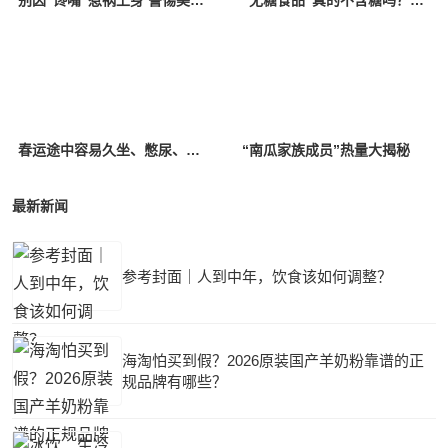
别因“馋嘴”惹祸上身 警惕美食暗藏健康风险
“无糖食品”真的不含糖吗？如何均衡饮食保健康？
春运途中容易久坐、憋尿、缺水，收好这份健康锦囊
“南瓜家族成员”热量大揭秘
最新新闻
参考封面｜人到中年，饮食该如何调整？
海淘怕买到假？2026原装国产羊奶粉靠谱的正
规品牌有哪些？