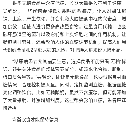
很多无糖食品中含有代糖，长期大量摄入不利于健康。
吴韬说，一些代糖会降低对甜味的敏感度，让人对甜味迟
钝、上瘾、产生依赖，并会刺激大脑摄食中枢的兴奋度，增
加食欲，促使人进食更多高热量食物。过量食用代糖，也会
破坏肠道里的菌群以及它们和上皮细胞之间的作用机制，让
肠道菌群紊乱，还会影响人体的血糖调节机制，提高人们患
代谢综合征和2型糖尿病的风险，对肥胖人群来说风险更高。
“糖尿病患者尤其需要注意，选择食品不能只看‘无糖’标
识，还要关注食品的整体营养成分，如碳水化合物、脂肪、
蛋白质含量等。”吴韬说，即使是无糖食品，也要根据自身血
糖情况，合理控制摄入量。同时，定期监测血糖，根据血糖
变化调整饮食。比如无糖酸奶，虽然不含蔗糖，但可能添加
了大量果脯、蜂蜜增加甜度，这些都会影响血糖，患者应谨
慎选择。
均衡饮食才能保持健康