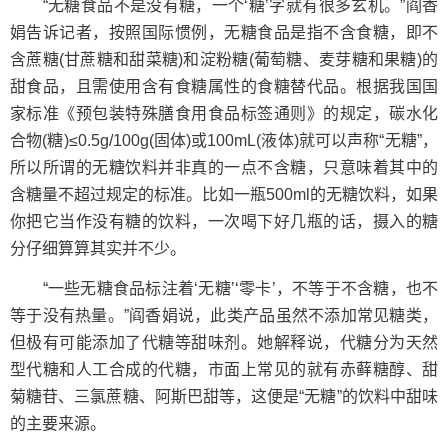
“无糖食品不是没有糖，一个‘糖’字就有很多玄机。”阎香
娟告诉记者，按照国际惯例，无糖食品是指不含食糖，即不
含蔗糖(甘蔗糖和甜菜糖)和淀粉糖(葡萄糖、麦芽糖和果糖)的
甜食品，且需使用含有食糖属性的食糖替代品。根据我国国
家标准《预包装特殊膳食用食品标签通则》的规定，碳水化
合物(糖)≤0.5g/100g(固体)或100mL(液体)就可以声称“无糖”，
所以所谓的无糖饮料并非真的一点不含糖，只意味着其中的
含糖量不超过规定的标准。比如一瓶500ml的无糖饮料，如果
你把它当作没有糖的饮料，一次喝下好几瓶的话，摄入的糖
分仔细算算其实并不少。
“一些无糖食品标注着‘无糖’‘零卡’，不等于不含糖，也不
等于没有热量。”阎香娟说，此类产品虽然不添加常见糖类，
但极有可能添加了代糖等甜味剂。她解释说，代糖分为天然
型代糖和人工合成的代糖，市面上常见的就有赤藓糖醇、甜
菊糖苷、三氯蔗糖、阿斯巴甜等，这便是“无糖”的饮料中甜味
的主要来源。