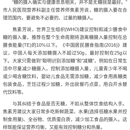
“糖的摄入确实与健康息息相关，并不是无糖就是最好。”
市人民医院营养科副主任营养师焦素芳说，糖的摄入要在合
理范围内，要避免不必要的、过量的糖摄入。
焦素芳说，世界卫生组织(WHO)建议控制和减少膳食中
糖的摄入量，推荐在整个生命周期将游离糖摄入量控制在总
膳食能量(TE)的10%以下。《中国居民膳食指南(2016)》建
议，中国人每天添加糖摄入不超过50g，最好控制在25g以
下。大家只需做到“聪明识别添加糖”和“减糖”，例如在日常生
活中尽量减少糖摄入，控制添加糖摄入量，儿童青少年不喝
或少喝含糖饮料，婴幼儿食品无需添加糖，减少食用高糖类
包装食品，烹饪过程少加糖，外出就餐巧点菜，用白开水替
代饮料等。
与其纠结于食品是否无糖，不如从整体饮食结构入手。
焦素芳建议大家日常多吃新鲜蔬菜、水果(选择低糖水果并控
制食用量)、全谷物、优质蛋白质，减少加工食品的摄入。这
样既能保证营养均衡，又能有效控制糖分和热量。