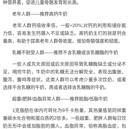
种营养素，促进儿童骨骼发育和长高。
老年人群——推荐高钙牛奶
老年人群钙吸收率低，一般<20%;对钙的利用和储存能
力低，容易发生钙摄入不足或缺乏。高钙奶主打的就是钙含
量高，有助于提高老年人群骨密度，增加骨骼强度和韧度。
乳糖不耐受人群——推荐不含乳糖或含乳糖酶的牛奶
一些人或先天原因或后天原因导致乳糖酶缺乏或分泌不
足，喝完牛奶，牛奶中的乳糖无法分解完全，表现出腹胀、
腹泻、腹鸣等症状。这类人群可以考虑少量多次饮奶，或者
选择不含乳糖的牛奶，再或者选择含乳糖酶的牛奶。
超重/肥胖/血脂异常人群——推荐脱脂/低脂牛奶
1克脂肪在体内可转化为9千卡热量，其热量值是同样重
量碳水化合物和蛋白质的2倍多。一些超重、肥胖人群每日饮
奶无形中会增加脂肪的摄入。血脂异常，俗称高脂血症，包