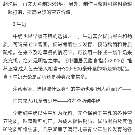
起泡后，再文火煮制3-5分钟。另外，制作豆浆时可将粗杂粮
一起打磨，提高豆浆的营养价值。
3.牛奶
牛奶也是早餐不错的选择之一。牛奶富含优质蛋白和钙
质，可谓是老少皆宜，促进骨骼生长发育、预防龋齿和骨质
疏松。在来不及吃早餐的情况下，可饮用一杯或一袋牛奶来
充充饥，绝对是明智之举。《中国居民膳食指南(2022)》推
荐正常成人每天摄入相当于300~500毫升量的奶及奶制品。
当下牛奶无论是品牌还是种类都非常多。
注意事项：选择喝什么类型的牛奶也要“因人群而异”——
正常成人/儿童青少年——推荐全脂纯牛奶
全脂纯牛奶以生牛乳为配料，完全保留了牛乳的各种营
养物质，味道新鲜纯正。为成人提供钙质、优质蛋白及其他
矿物质和维生素。几乎涵盖了满足儿童青少年生长发育的各