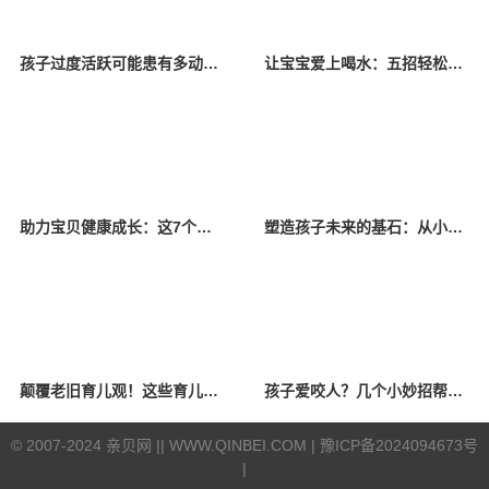
孩子过度活跃可能患有多动症，家长应该如何科学干预？
让宝宝爱上喝水：五招轻松搞定
助力宝贝健康成长：这7个因素很关键
塑造孩子未来的基石：从小培养五个好习惯
颠覆老旧育儿观！这些育儿争议你家也有吗？
孩子爱咬人？几个小妙招帮你解决问题
©
2007-2024 亲贝网 |
| WWW.QINBEI.COM |
豫ICP备2024094673号
|