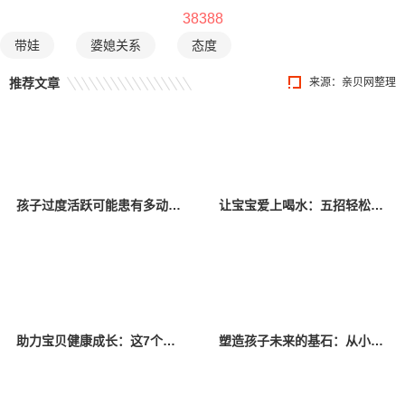
38388
带娃
婆媳关系
态度
推荐文章
来源：亲贝网整理
孩子过度活跃可能患有多动症，家长应该如何科学干预？
让宝宝爱上喝水：五招轻松搞定
助力宝贝健康成长：这7个因素很关键
塑造孩子未来的基石：从小培养五个好习惯