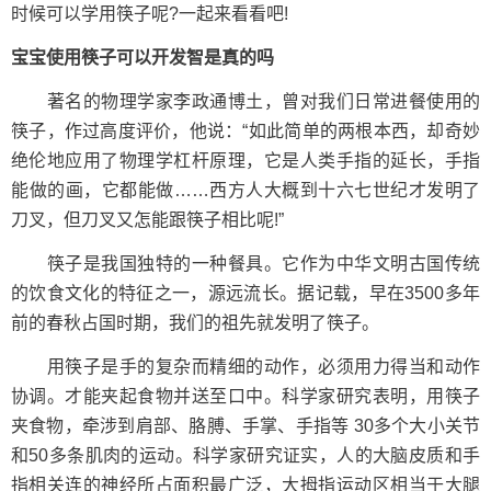
时候可以学用筷子呢?一起来看看吧!
宝宝使用筷子可以开发智是真的吗
著名的物理学家李政通博土，曾对我们日常进餐使用的
筷子，作过高度评价，他说：“如此简单的两根本西，却奇妙
绝伦地应用了物理学杠杆原理，它是人类手指的延长，手指
能做的画，它都能做……西方人大概到十六七世纪才发明了
刀叉，但刀叉又怎能跟筷子相比呢!”
筷子是我国独特的一种餐具。它作为中华文明古国传统
的饮食文化的特征之一，源远流长。据记载，早在3500多年
前的春秋占国时期，我们的祖先就发明了筷子。
用筷子是手的复杂而精细的动作，必须用力得当和动作
协调。才能夹起食物并送至口中。科学家研究表明，用筷子
夹食物，牵涉到肩部、胳膊、手掌、手指等 30多个大小关节
和50多条肌肉的运动。科学家研究证实，人的大脑皮质和手
指相关连的神经所占面积最广泛，大拇指运动区相当于大腿