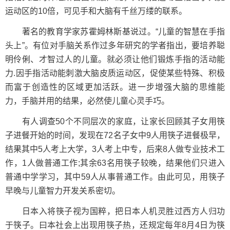
运动区的10倍，可见手和大脑有千丝万缕的联系。
著名的教育学家苏霍姆林斯基说过。“儿童的智慧在手指
头上”。有位对手脑关系作过多年研究的学者指出，要培养聪
明伶俐、才智过人的儿童。就必须让他们锻炼手指的活动能
力.因手指活动能刺激大脑皮质运动区，促使某些特殊、积极
而富于创造性的区域更加活跃。进一步增强大脑的思维能
力，手脑并用的结果，必然使儿童心灵手巧。
有人调查50个不同层次的家庭，让家长回顾其子女用筷
子进餐开始的时间，发现在72名子女中9人用筷子进餐极早，
结果其中5人考上大学，3人考上中专，后来8人做专业技术工
作，1人做普通工作;其余63名用筷子较晚，结果他们只进入
普通中学学习，其中59人从事普通工作。由此可见，用筷子
早晚与儿童智力开发关系密切。
日本入将筷子视为国粹，把日本人机灵胜过西方人归功
于筷子。曰本社会上出现用筷子热，还规定每年8月4日为筷