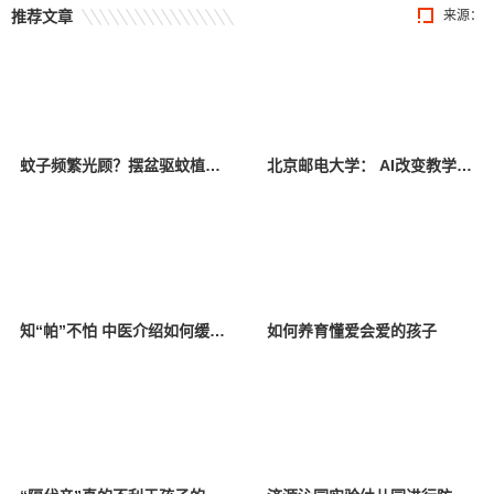
推荐文章
来源：
蚊子频繁光顾？摆盆驱蚊植物试试
北京邮电大学： AI改变教学模式 师生共享智慧校园
知“帕”不怕 中医介绍如何缓解帕金森病症状
如何养育懂爱会爱的孩子