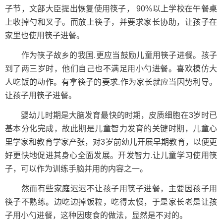
子节，文部大臣提出恢复使用筷子， 90%以上学校在午餐桌
上收掉勺和叉子。而放上筷子，并要求家长协助，让孩子在
家里也使用筷子进餐。
作为筷子故乡的我国.更应当鼓励儿童用筷子进餐。孩子
到了两三岁时，他们自己也不满足用小勺进餐。喜欢模仿大
人吃饭的动作。有拿筷子的要求.作为家长就应当因势利导。
让孩子用筷子进餐。
婴幼儿时期是大脑发育最快的时期，皮质细胞在3岁时已
基本分化完成，故此期是儿童智力发育的关键时期，儿童心
里学家和教育学家产张，对3岁前幼儿开展早期教育，以便更
好更快地促进其身心全面发展。开发智力.让儿童学习使用筷
子，可以作为训练手脑并用的内容之一。
然而有些家庭迟迟不让孩子用筷子进餐，主要因孩子用
筷子不熟练。边吃边掉饭粒，吃得太慢，于是家长老是让孩
子用小勺进餐，这种因废食的做法，显然是不对的。