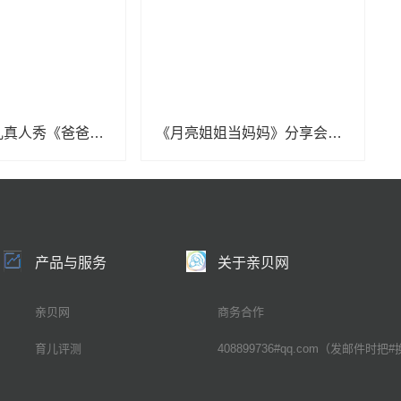
男性全职育儿真人秀《爸爸当家2》5月8日开播
《月亮姐姐当妈妈》分享会，月亮姐姐、凯叔、孙茜畅聊育儿心经
产品与服务
关于亲贝网
亲贝网
商务合作
育儿评测
408899736#qq.com（发邮件时把#