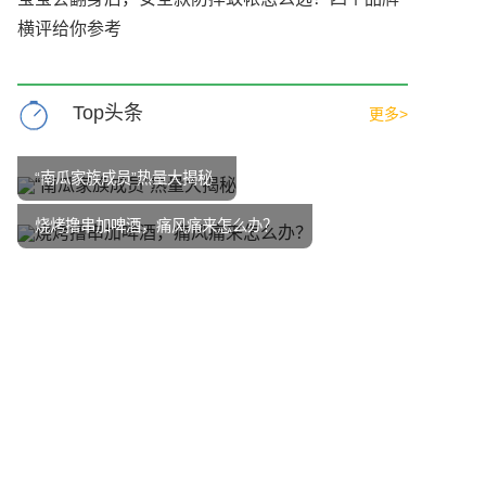
横评给你参考
Top头条
更多>
“南瓜家族成员”热量大揭秘
烧烤撸串加啤酒，痛风痛来怎么办？