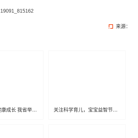
来源：
呵护婴幼儿健康成长 我省举办托育服务宣传活动
关注科学育儿，宝宝益智节目《528宝宝智趣欢乐汇》定档