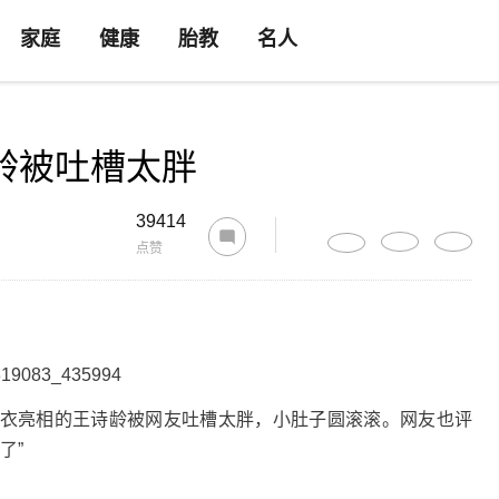
家庭
健康
胎教
名人
龄被吐槽太胖
39414
点赞
衣亮相的王诗龄被网友吐槽太胖，小肚子圆滚滚。网友也评
了”