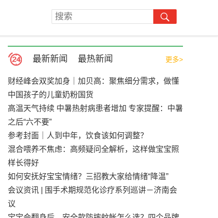
最新新闻
最热新闻
更多>
财经峰会双奖加身｜加贝高：聚焦细分需求，做懂
中国孩子的儿童奶粉国货
高温天气持续 中暑热射病患者增加 专家提醒：中暑
之后“六不要”
参考封面｜人到中年，饮食该如何调整？
混合喂养不焦虑：高频疑问全解析，这样做宝宝照
样长得好
如何安抚好宝宝情绪？三招教大家给情绪“降温”
会议资讯 | 围手术期规范化诊疗系列巡讲－济南会
议
宝宝会翻身后，安全款防摔蚊帐怎么选？四个品牌