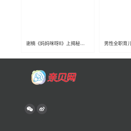
谢楠《妈妈咪呀8》上揭秘吴京育儿必学项目，初代“香妃”唤醒追剧回忆