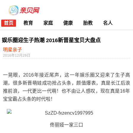
首页
教育
家庭
健康
胎教
名人
娱乐圈迎生子热潮 2016新晋星宝贝大盘点
明星亲子
2016年12月29日
一晃眼，2016年接近尾声，这一年娱乐圈又迎来了生子高
潮，很多新晋萌娃成功抢占头条，颜值爆表，真是长江后浪
推前浪，一代更比一代萌！也不由让人感叹，现在真是16年
宝宝霸占头条的时代啦！
佟丽娅一家三口