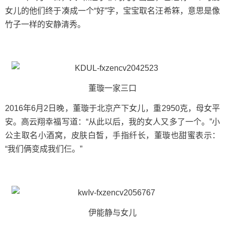
女儿的他们终于凑成一个“好”字，宝宝取名汪希箖，意思是像
竹子一样的安静清秀。
董璇一家三口
2016年6月2日晚，董璇于北京产下女儿，重2950克，母女平
安。高云翔幸福写道：“从此以后，我的女人又多了一个。”小
公主取名小酒窝，皮肤白皙，手指纤长，董璇也甜蜜表示：
“我们俩变成我们仨。”
伊能静与女儿