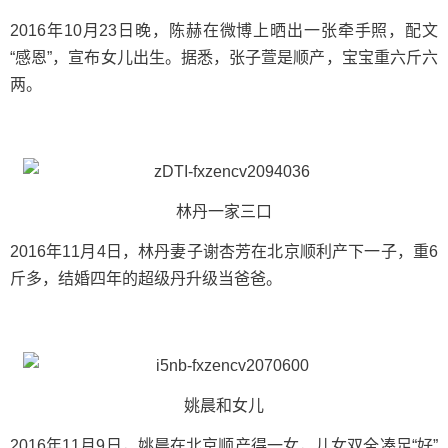
2016年10月23日晚，陈赫在微博上晒出一张牵手照，配文
“感恩”，宣布女儿出生。据悉，张子萱是顺产，宝宝重六斤六
两。
林丹一家三口
2016年11月4日，林丹妻子谢杏芳在北京顺利产下一子，重6
斤多，结婚四年的超级丹升级当爸爸。
姚晨和女儿
2016年11月9日，姚晨在北京顺产得一女，儿女双全凑足“好”