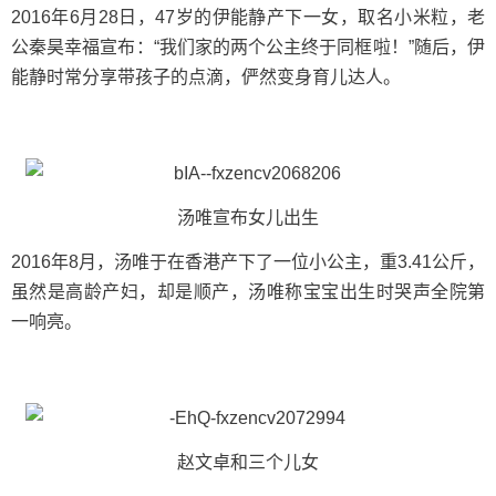
2016年6月28日，47岁的伊能静产下一女，取名小米粒，老
公秦昊幸福宣布：“我们家的两个公主终于同框啦！”随后，伊
能静时常分享带孩子的点滴，俨然变身育儿达人。
汤唯宣布女儿出生
2016年8月，汤唯于在香港产下了一位小公主，重3.41公斤，
虽然是高龄产妇，却是顺产，汤唯称宝宝出生时哭声全院第
一响亮。
赵文卓和三个儿女