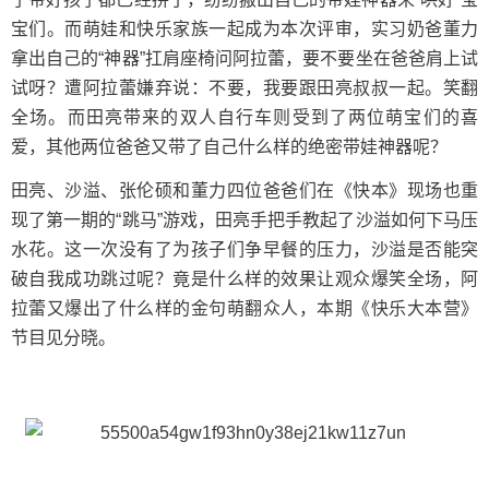
宝们。而萌娃和快乐家族一起成为本次评审，实习奶爸董力
拿出自己的“神器”扛肩座椅问阿拉蕾，要不要坐在爸爸肩上试
试呀？遭阿拉蕾嫌弃说：不要，我要跟田亮叔叔一起。笑翻
全场。而田亮带来的双人自行车则受到了两位萌宝们的喜
爱，其他两位爸爸又带了自己什么样的绝密带娃神器呢？
田亮、沙溢、张伦硕和董力四位爸爸们在《快本》现场也重
现了第一期的“跳马”游戏，田亮手把手教起了沙溢如何下马压
水花。这一次没有了为孩子们争早餐的压力，沙溢是否能突
破自我成功跳过呢？竟是什么样的效果让观众爆笑全场，阿
拉蕾又爆出了什么样的金句萌翻众人，本期《快乐大本营》
节目见分晓。