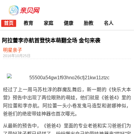
首页
教育
家庭
健康
胎教
名人
阿拉蕾李亦航首登快本萌翻全场 金句来袭
明星亲子
2016年10月25日
经过了上一周马苏杜淳的群魔乱舞后，新一期的《快乐大本
营》预告中出现了两位眼熟的萌娃，他们就是《爸爸4》里的
阿拉蕾和李亦航。阿拉蕾一头小卷发鬼马造型和谢娜神似，
爸爸们的绝密带娃神器也首次曝光。
从最新的预告中，《爸爸4》里面的专业老爸和实习爸爸们为
了带好孩子都已经拼了，纷纷搬出自己的带娃神器来“哄好”宝