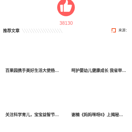
38130
推荐文章
来源：
百果园携手美好生活大使杨幂，关爱中国儿童少年基金会困境儿童
呵护婴幼儿健康成长 我省举办托育服务宣传活动
关注科学育儿，宝宝益智节目《528宝宝智趣欢乐汇》定档
谢楠《妈妈咪呀8》上揭秘吴京育儿必学项目，初代“香妃”唤醒追剧回忆