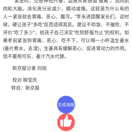
“紧张时，交感神经兴奋，血液从胃肠道‘撤离’，流向肌
肉和大脑。消化液分泌减少，蠕动减慢。这就是为什么有的
人一紧张就会胃痛、恶心、腹泻。”李永进提醒家长们，这时
候，硬让孩子“多吃”反而适得其反。建议不劝饭、不催吃、不
评价“吃了多少”，给孩子自己决定“吃到舒服为止”的权利。如
果考前紧张到胃痛、恶心、吃不下，可以喝一小杯温生姜水
(姜片煮水，去渣)，生姜具有缓解恶心、促进胃动力的作用。
但不要用可乐、姜汁汽水代替。
新京报记者 刘旭
校对 柳宝庆
转自：新京报
生成海报