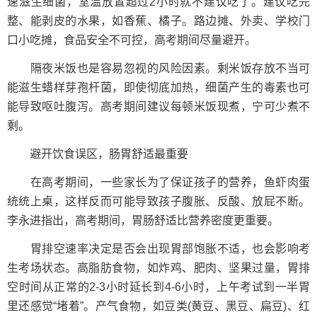
速滋生细菌，室温放置超过2小时就不建议吃了。建议吃完
整、能剥皮的水果，如香蕉、橘子。路边摊、外卖、学校门
口小吃摊，食品安全不可控，高考期间尽量避开。
隔夜米饭也是容易忽视的风险因素。剩米饭存放不当可
能滋生蜡样芽孢杆菌，即使彻底加热，细菌产生的毒素也可
能导致呕吐腹泻。高考期间建议每顿米饭现煮，宁可少煮不
剩。
避开饮食误区，肠胃舒适最重要
在高考期间，一些家长为了保证孩子的营养，鱼虾肉蛋
统统上桌，这样反而可能导致孩子腹胀、反酸、放屁不断。
李永进指出，高考期间，胃肠舒适比营养密度更重要。
胃排空速率决定是否会出现胃部饱胀不适，也会影响考
生考场状态。高脂肪食物，如炸鸡、肥肉、坚果过量，胃排
空时间从正常的2-3小时延长到4-6小时，上午考试到一半胃
里还感觉“堵着”。产气食物，如豆类(黄豆、黑豆、扁豆)、红