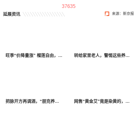
37635
延展资讯
来源：新京报
旺季“价降量涨” 榴莲自由，真的要来了？
转给家里老人，警惕这些养生保健“坑老”骗局→
把脉开方再调酒，“朋克养生”把中医请进了酒吧
网售“黄金艾”竟是染黄的，泡脚包霉菌超标，在家养生竟“有毒”？