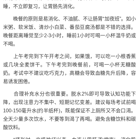
睡，不立即复习，让胃肠先消化。
晚餐的原则是易消化、不油腻、不让肠胃“加夜班”。如小
米粥、软米饭、清炒小白菜、番茄豆腐汤都是不错的选择。
晚餐距离睡觉至少2-3小时，睡前1小时可喝一小杯温牛奶或
不喝。
上午考完到下午开考之间，如果饿，可以吃一小根香蕉
或几块全麦饼干。下午考完到晚餐前，可喝一小杯无糖酸
奶。考试中不建议吃巧克力，高糖会导致血糖先升后降，容
易诱发困倦。
合理补充水分也很重要。脱水2%即可导致认知功能下
降，出现注意力不集中、短期记忆变差。建议每场考试前喝
100-150毫升水(约半纸杯)，既能保证不上厕所又不会口渴。
全天少量多次饮水，不要等到渴了再喝。避免含糖饮料和碳
酸饮料。