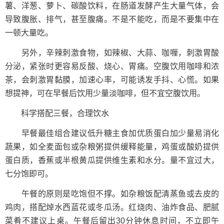
薯、洋葱、萝卜、碳酸饮料，在肠道发酵产生大量气体，会
导致腹胀、排气，甚至腹痛。不是不能吃，而是不要集中在
一顿大量吃。
另外，辛辣刺激食物，如辣椒、大蒜、咖喱，刺激胃酸
分泌，紧张时更容易反酸、烧心、胃痛。空腹饮用咖啡和浓
茶，会刺激胃黏膜，加速心率，可能诱发手抖、心慌。如果
想提神，可在早餐后饮用少量淡咖啡，但不宜空腹饮用。
科学搭配三餐，合理饮水
早餐最佳组合建议低升糖主食加优质蛋白加少量易消化
蔬果，如全麦面包或杂粮粥提供缓释能量，鸡蛋或酸奶提供
蛋白质，香蕉或半根黄瓜提供维生素和水分。量不宜过大，
七分饱即可。
午餐的原则是吃饱但不撑。如杂粮饭配清蒸鱼或去皮的
鸡肉，搭配焯水西蓝花或冬瓜汤。红烧肉、油炸食品、肥腻
菜肴不建议上桌。午餐后留出30分钟休息时间，不立即午