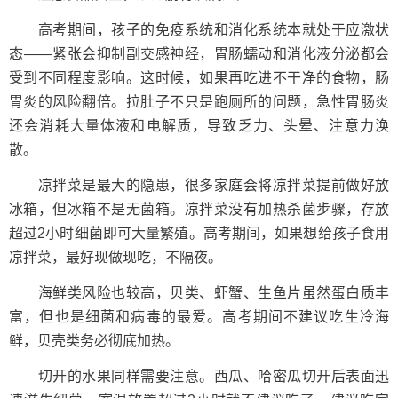
高考期间，孩子的免疫系统和消化系统本就处于应激状
态——紧张会抑制副交感神经，胃肠蠕动和消化液分泌都会
受到不同程度影响。这时候，如果再吃进不干净的食物，肠
胃炎的风险翻倍。拉肚子不只是跑厕所的问题，急性胃肠炎
还会消耗大量体液和电解质，导致乏力、头晕、注意力涣
散。
凉拌菜是最大的隐患，很多家庭会将凉拌菜提前做好放
冰箱，但冰箱不是无菌箱。凉拌菜没有加热杀菌步骤，存放
超过2小时细菌即可大量繁殖。高考期间，如果想给孩子食用
凉拌菜，最好现做现吃，不隔夜。
海鲜类风险也较高，贝类、虾蟹、生鱼片虽然蛋白质丰
富，但也是细菌和病毒的最爱。高考期间不建议吃生冷海
鲜，贝壳类务必彻底加热。
切开的水果同样需要注意。西瓜、哈密瓜切开后表面迅