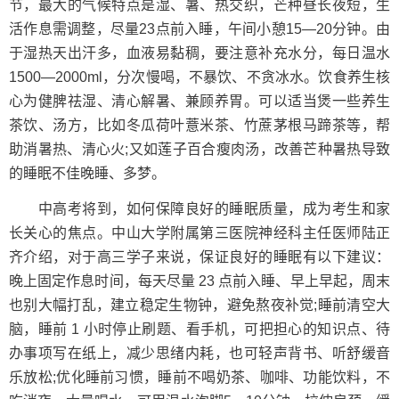
节，最大的气候特点是湿、暑、热交织，芒种昼长夜短，生
活作息需调整，尽量23点前入睡，午间小憩15—20分钟。由
于湿热天出汗多，血液易黏稠，要注意补充水分，每日温水
1500—2000ml，分次慢喝，不暴饮、不贪冰水。饮食养生核
心为健脾祛湿、清心解暑、兼顾养胃。可以适当煲一些养生
茶饮、汤方，比如冬瓜荷叶薏米茶、竹蔗茅根马蹄茶等，帮
助消暑热、清心火;又如莲子百合瘦肉汤，改善芒种暑热导致
的睡眠不佳晚睡、多梦。
中高考将到，如何保障良好的睡眠质量，成为考生和家
长关心的焦点。中山大学附属第三医院神经科主任医师陆正
齐介绍，对于高三学子来说，保证良好的睡眠有以下建议：
晚上固定作息时间，每天尽量 23 点前入睡、早上早起，周末
也别大幅打乱，建立稳定生物钟，避免熬夜补觉;睡前清空大
脑，睡前 1 小时停止刷题、看手机，可把担心的知识点、待
办事项写在纸上，减少思绪内耗，也可轻声背书、听舒缓音
乐放松;优化睡前习惯，睡前不喝奶茶、咖啡、功能饮料，不