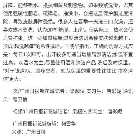
屏障，能够锁水、抵抗细菌及刺激物。如果频繁洗澡，尤其
使用强碱性肥皂、硫磺皂、搓澡巾，会把这层保护膜过度清
除，导致皮肤屏障受损。很多人在夏季一天洗三四次澡，还
喜欢热水烫洗，认为这样“舒服、止痒”。但实际上，热水会使
血管扩张，进一步加重瘙痒;过度清洁则会使皮肤越来越干，
形成“越洗越痒”的恶性循环。王晓华指出，正确的洗澡方式应
是：每日1次即可，出汗较多可适当增加局部清洁;水温不宜
过高，以温水为主;尽量使用温和清洁产品;洗后及时保湿，
“对于银屑病、湿疹患者，规范保湿的重要性往往比‘拼命清
洁’更大。”
文/广州日报新花城记者：梁超仪 实习生：唐彩妮 通讯
员：粤卫信
视频/广州日报新花城记者：梁超仪 实习生：唐彩妮
广州日报新花城编辑：何雪华
来源：广州日报