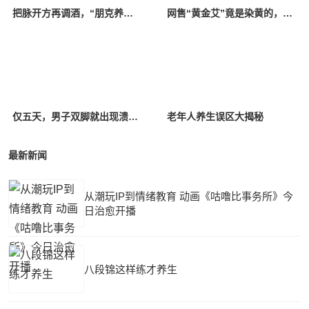
把脉开方再调酒，“朋克养生”把中医请进了酒吧
网售“黄金艾”竟是染黄的，泡脚包霉菌超标，在家养生竟“有毒”？
仅五天，男子双脚就出现溃烂！这个很多人爱做的冬季养生行为实则很危险
老年人养生误区大揭秘
最新新闻
从潮玩IP到情绪教育 动画《咕噜比事务所》今
日治愈开播
八段锦这样练才养生