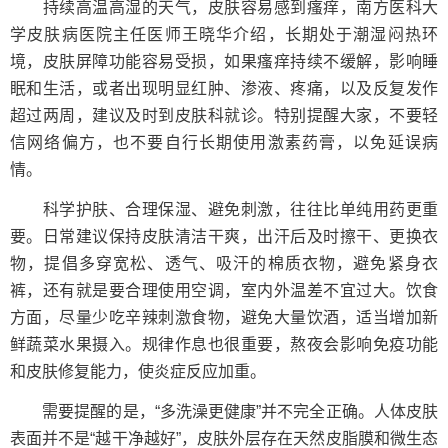
持续高温高湿的天气，皮肤容易感到瘙痒，南方医科大
学皮肤病医院主任医师王晓华介绍，长期处于潮湿闷热环
境，皮肤屏障功能容易受损，如果瘙痒持续不缓解，影响睡
眠和生活，或者出现明显红肿、渗液、疼痛，以及反复发作
超过两周，建议及时到皮肤科就诊。特别提醒大家，不要轻
信网络偏方，也不要自行长期使用激素药膏，以免延误病
情。
科学护肤、合理保湿、避免刺激，往往比单纯用药更重
要。日常建议保持皮肤清洁干爽，出汗后及时擦干、更换衣
物，提倡多穿宽松、透气、吸汗的棉质衣物，避免紧身衣
裤，还有就是要合理使用空调，室内外温差不宜过大。饮食
方面，尽量少吃辛辣刺激食物，避免大量饮酒，适当增加新
鲜蔬菜水果摄入。规律作息也很重要，熬夜会影响免疫功能
和皮肤修复能力，使炎症反应加重。
需要提醒的是，“多洗澡更健康”并不完全正确。人体皮肤
表面并不是“越干净越好”，皮肤外层存在天然皮脂膜和微生态