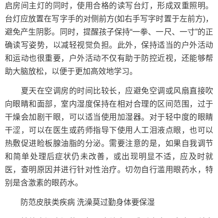
启房间主灯的同时，使用合格的读写台灯，形成双重照明。
台灯应放置在写字手的对侧前方(如右手写字时置于左前方)，
避免产生阴影。同时，提醒孩子保持“一拳、一尺、一寸”的正
确读写姿势，以减轻视觉负担。此外，保持适当的户外活动
和运动也很重要，户外活动不仅有助于防控近视，还能够帮
助大脑放松，以便于更加高效地学习。
夏天在空调房的时间比较长，应避免空调或风扇直接吹
向眼睛和面部，室内湿度保持在相对合理的区间范围，过于
干燥会加剧干眼，可以适当使用加湿器。对于轻中度的眼睛
干涩，可以在医生或药师指导下使用人工泪液点眼，也可以
热敷促进睑板腺油脂的分泌。需要注意的是，如果自我调节
和简单处理后症状仍未改善，或出现明显不适，应及时就
医，查明原因并进行针对性治疗。切勿自行滥用眼药水，特
别是含激素的眼药水。
防范皮肤类疾病 洗澡莫过勤身体要保湿