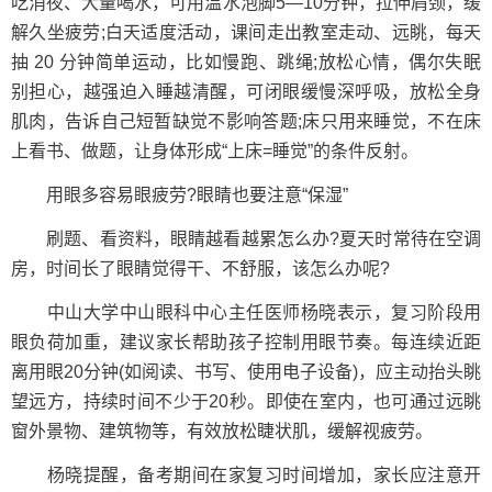
吃消夜、大量喝水，可用温水泡脚5—10分钟，拉伸肩颈，缓
解久坐疲劳;白天适度活动，课间走出教室走动、远眺，每天
抽 20 分钟简单运动，比如慢跑、跳绳;放松心情，偶尔失眠
别担心，越强迫入睡越清醒，可闭眼缓慢深呼吸，放松全身
肌肉，告诉自己短暂缺觉不影响答题;床只用来睡觉，不在床
上看书、做题，让身体形成“上床=睡觉”的条件反射。
用眼多容易眼疲劳?眼睛也要注意“保湿”
刷题、看资料，眼睛越看越累怎么办?夏天时常待在空调
房，时间长了眼睛觉得干、不舒服，该怎么办呢?
中山大学中山眼科中心主任医师杨晓表示，复习阶段用
眼负荷加重，建议家长帮助孩子控制用眼节奏。每连续近距
离用眼20分钟(如阅读、书写、使用电子设备)，应主动抬头眺
望远方，持续时间不少于20秒。即使在室内，也可通过远眺
窗外景物、建筑物等，有效放松睫状肌，缓解视疲劳。
杨晓提醒，备考期间在家复习时间增加，家长应注意开