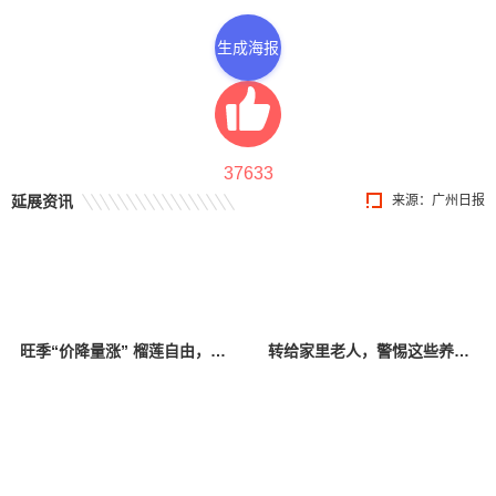
生成海报
37633
延展资讯
来源：广州日报
旺季“价降量涨” 榴莲自由，真的要来了？
转给家里老人，警惕这些养生保健“坑老”骗局→