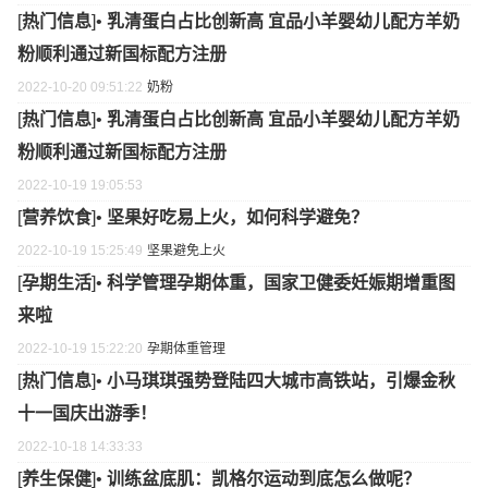
[
热门信息
]•
乳清蛋白占比创新高 宜品小羊婴幼儿配方羊奶
粉顺利通过新国标配方注册
2022-10-20 09:51:22
奶粉
[
热门信息
]•
乳清蛋白占比创新高 宜品小羊婴幼儿配方羊奶
粉顺利通过新国标配方注册
2022-10-19 19:05:53
[
营养饮食
]•
坚果好吃易上火，如何科学避免？
2022-10-19 15:25:49
坚果
避免
上火
[
孕期生活
]•
科学管理孕期体重，国家卫健委妊娠期增重图
来啦
2022-10-19 15:22:20
孕期
体重
管理
[
热门信息
]•
小马琪琪强势登陆四大城市高铁站，引爆金秋
十一国庆出游季！
2022-10-18 14:33:33
[
养生保健
]•
训练盆底肌：凯格尔运动到底怎么做呢？