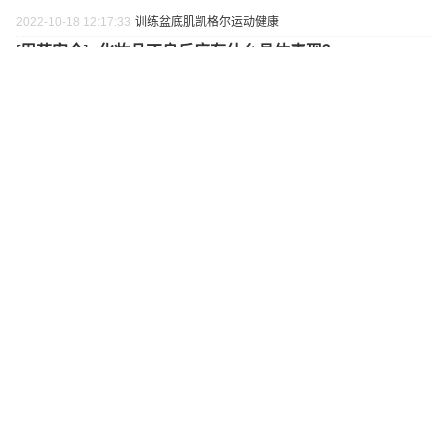
2022-10-18 12:17:33
训练盆底肌
凯格尔运动
健康
[
用药安全
]•
化妆品不良反应有什么具体表现？
2022-10-18 11:55:14
化妆品
不良反应
表现
最新新闻
最热新闻
更多>
奇鹤、安琪纽特等品牌确认参加！第九届中国婴童细
分行业大会·中国营养健康大会8.10杭州召开
宜品、伊利、春绵等品牌确认参加！第九届中国婴童
细分行业大会·中国羊奶大会8月11日杭州召开
宜品、光明等品牌确认参加！第九届中国婴童细分行
业大会·中国奶粉大会8.12杭州召开
露安适确认参加！第九届中国婴童细分行业大会·中国
纸尿裤大会8月11日杭州召开
立秋即入秋？晚立秋，热死牛？哪些地方依然高温持
续？一文看懂