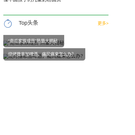
Top头条
更多>
“南瓜家族成员”热量大揭秘
烧烤撸串加啤酒，痛风痛来怎么办？