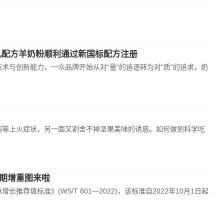
儿配方羊奶粉顺利通过新国标配方注册
与创新能力，一众品牌开始从对“量”的追逐转为对“质”的追求，奶
泡等上火症状，另一面又割舍不掉坚果美味的诱惑。如何做到科学吃
期增重图来啦
值标准》(WS/T 801—2022)，该标准自2022年10月1日起