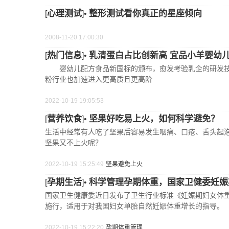
心理测试
整形测试看你真正的星座倾向
[
]•
2008-11-20 17:00:30
热门信息
乳清蛋白占比创新高 宜品小羊婴幼
[
]•
婴幼儿配方食品新国标的颁布，愈发考验乳企的研发技术
粉行业也加速进入更高质且更高阶
2022-10-19 19:05:53
营养饮食
坚果好吃易上火，如何科学避免？
[
]•
生活中经常有人吃了坚果后容易发生咽痛、口疮、舌头起
坚果又不上火呢？
2022-10-19 15:25:49
坚果
避免
上火
孕期生活
科学管理孕期体重，国家卫健委妊娠
[
]•
国家卫生健康委近日发布了卫生行业标准《妊娠期妇女体重增长推荐
施行，适用于对我国妇女单胎自然妊娠体重增长的指导。
2022-10-19 15:22:20
孕期
体重
管理