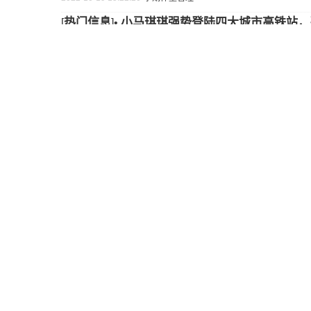
热门信息
小马琪琪强势登陆四大城市高铁站，
[
]•
Jacquemaire小马琪琪在国庆假期开启了“巡演”
十一国庆出游季!有人在出行途中见
2022-10-18 14:33:33
养生保健
训练盆底肌：凯格尔运动到底怎么做
[
]•
盆底肌，看不见摸不着，要怎么锻炼呢?来，跟着小编一起
2022-10-18 12:17:33
训练盆底肌
凯格尔运动
健康
用药安全
化妆品不良反应有什么具体表现？
[
]•
在日常生活中，化妆品给消费者带来了美丽，但有一些消
妆品不良反应的表现。我们应该如何理性认识并有效避免发
2022-10-18 11:55:14
化妆品
不良反应
表现
热门信息
Babycare“疯狂BB周”抢跑双1
[
]•
2022年10月，Babycare线下门店如期开启第二届“疯狂
品类购物体验的同时，也准备了超多福利。