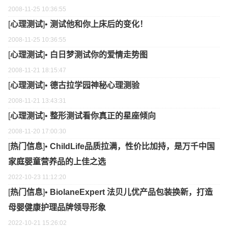
2008-11-25 10:36:55
[
心理测试
]•
测试他和你上床后的变化！
2008-11-25 10:36:55
[
心理测试
]•
白日梦测试你的爱情走势图
2008-11-21 18:15:47
[
心理测试
]•
德古拉学园神秘心理测验
2008-11-21 13:43:31
[
心理测试
]•
整形测试看你真正的星座倾向
2008-11-20 17:00:30
[
热门信息
]•
ChildLife品质拉满，性价比加持，是万千中国
家庭婴童营养品的上佳之选
2022-10-23 11:12:20
[
热门信息
]•
BiolaneExpert 法贝儿优产品包装换新，打造
母婴健康护理品牌领导形象
2022-10-21 15:26:02