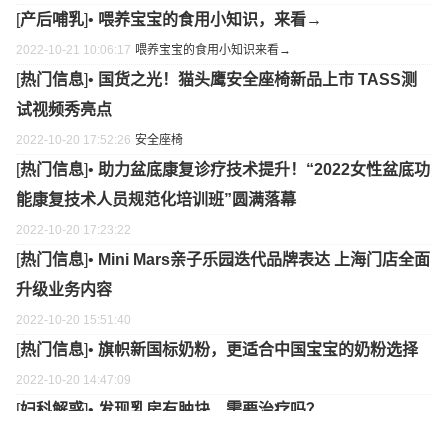
[
产后哺乳
]•
喂养宝宝的食用小知识，来看→
2022-10-21 10:06:17
喂养宝宝的食用小知识
来看→
[
热门信息
]•
国货之光！猫头鹰安全座椅新品上市 TASS测
试视频秀亮点
2022-10-20 17:52:26
安全座椅
[
热门信息
]•
助力盆底康复诊疗技术提升！“2022女性盆底功
能康复技术人员规范化培训班”圆满落幕
2022-10-20 17:23:22
[
热门信息
]•
Mini Mars亲子乐园迭代品牌表达 上海门店全面
升级业务内容
2022-10-20 15:51:40
[
热门信息
]•
旗帜新国标奶粉，更适合中国宝宝的奶粉选择
2022-10-20 14:47:09
[
妇科解惑
]•
发现乳房有肿块，需要治疗吗？
2022-10-20 13:26:42
乳房
肿块
治疗