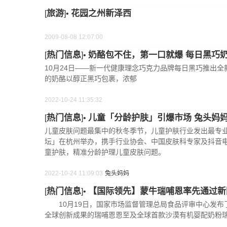
旅游
花园之州新泽西
[
]•
2009-08-08 12:07:00
热门信息
奶酪包不住，第一口就爆 每日黑巧
[
]•
10月24日——新一代健康理念巧克力品牌每日黑巧推出
的奶酪以醇正黑巧包裹，浓郁
2022-10-24 11:35:32
热门信息
儿童「分龄护肤」引爆市场 兔头妈妈
[
]•
儿童皮肤问题最集中的秋冬季节，儿童护肤行业发出最专业
坛」在杭州举办，携手行业协会、中国皮肤科专家及抖音
童护肤，精准分龄护理儿童皮肤问题。
2022-10-24 11:09:03
兔头妈妈
热门信息
【国际领先】蒙牛瑞哺恩率先通过新
[
]•
10月19日，国家市场监督管理总局食品评审中心发布
全球创新成果的瑞哺恩恩至及全球首款沙漠有机婴配奶粉