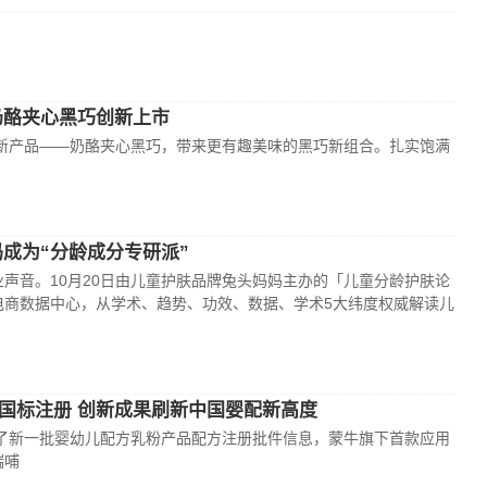
奶酪夹心黑巧创新上市
全新产品——奶酪夹心黑巧，带来更有趣美味的黑巧新组合。扎实饱满
成为“分龄成分专研派”
声音。10月20日由儿童护肤品牌兔头妈妈主办的「儿童分龄护肤论
电商数据中心，从学术、趋势、功效、数据、学术5大纬度权威解读儿
国标注册 创新成果刷新中国婴配新高度
了新一批婴幼儿配方乳粉产品配方注册批件信息，蒙牛旗下首款应用
瑞哺