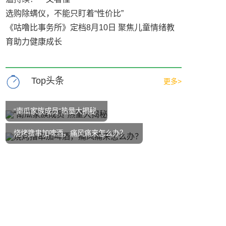
选购除螨仪，不能只盯着“性价比”
《咕噜比事务所》定档8月10日 聚焦儿童情绪教
育助力健康成长
Top头条
更多>
“南瓜家族成员”热量大揭秘
烧烤撸串加啤酒，痛风痛来怎么办？