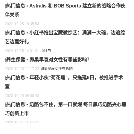
[
热门信息
]•
Astralis 和 BOB Sports 建立新的战略合作伙
伴关系
2022-10-25 19:35:54
[
热门信息
]•
小红书推出宝藏微综艺：满满一大碗，边追综
艺边赢好礼
2022-10-25 14:31:31
小红书
[
养生保健
]•
卵巢早衰对女性有哪些影响？
2022-10-25 11:17:22
卵巢早衰
女性有
影响
[
热门信息
]•
年轻小伙“菊花痛”，只拖延6日，被推进手术
室……
2022-10-25 09:00:43
[
热门信息
]•
奶酪包不住，第一口就爆 每日黑巧奶酪夹心黑
巧创新上市
2022-10-24 11:35:32
[
热门信息
]•
儿童「分龄护肤」引爆市场 兔头妈妈成为“分龄