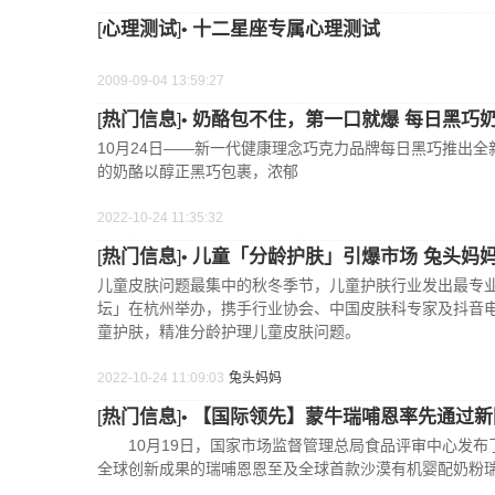
心理测试
十二星座专属心理测试
[
]•
2009-09-04 13:59:27
热门信息
奶酪包不住，第一口就爆 每日黑巧
[
]•
10月24日——新一代健康理念巧克力品牌每日黑巧推出
的奶酪以醇正黑巧包裹，浓郁
2022-10-24 11:35:32
热门信息
儿童「分龄护肤」引爆市场 兔头妈妈
[
]•
儿童皮肤问题最集中的秋冬季节，儿童护肤行业发出最专业
坛」在杭州举办，携手行业协会、中国皮肤科专家及抖音
童护肤，精准分龄护理儿童皮肤问题。
2022-10-24 11:09:03
兔头妈妈
热门信息
【国际领先】蒙牛瑞哺恩率先通过新
[
]•
10月19日，国家市场监督管理总局食品评审中心发布
全球创新成果的瑞哺恩恩至及全球首款沙漠有机婴配奶粉