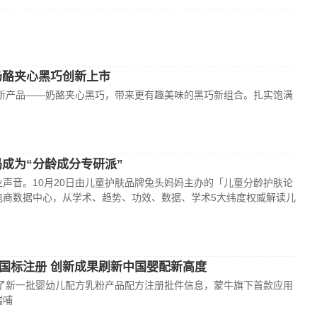
奶酪夹心黑巧创新上市
全新产品——奶酪夹心黑巧，带来更有趣美味的黑巧新组合。扎实饱满
成为“分龄成分专研派”
声音。10月20日由儿童护肤品牌兔头妈妈主办的「儿童分龄护肤论
电商数据中心，从学术、趋势、功效、数据、学术5大纬度权威解读儿
国标注册 创新成果刷新中国婴配新高度
了新一批婴幼儿配方乳粉产品配方注册批件信息，蒙牛旗下首款应用
瑞哺