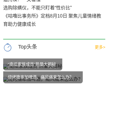
选购除螨仪，不能只盯着“性价比”
《咕噜比事务所》定档8月10日 聚焦儿童情绪教
育助力健康成长
Top头条
更多>
“南瓜家族成员”热量大揭秘
烧烤撸串加啤酒，痛风痛来怎么办？