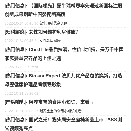
[
热门信息
]•
【国际领先】蒙牛瑞哺恩率先通过新国标注册
创新成果刷新中国婴配新高度
2022-10-24 10:41:30
蒙牛
瑞哺恩
亲贝网
[
妇科解惑
]•
女性如何维护乳房健康？
2022-10-24 09:45:21
女性
乳房
健康
[
热门信息
]•
ChildLife品质拉满，性价比加持，是万千中国
家庭婴童营养品的上佳之选
2022-10-23 11:12:20
[
热门信息
]•
BiolaneExpert 法贝儿优产品包装换新，打造
母婴健康护理品牌领导形象
2022-10-21 15:26:02
[
产后哺乳
]•
喂养宝宝的食用小知识，来看→
2022-10-21 10:06:17
喂养宝宝的食用小知识
来看→
[
热门信息
]•
国货之光！猫头鹰安全座椅新品上市 TASS测
试视频秀亮点