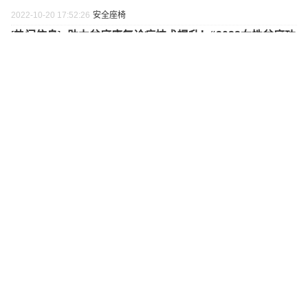
2022-10-20 17:52:26
安全座椅
[
热门信息
]•
助力盆底康复诊疗技术提升！“2022女性盆底功
能康复技术人员规范化培训班”圆满落幕
2022-10-20 17:23:22
[
热门信息
]•
Mini Mars亲子乐园迭代品牌表达 上海门店全面
升级业务内容
2022-10-20 15:51:40
最新新闻
最热新闻
更多>
奇鹤、安琪纽特等品牌确认参加！第九届中国婴童细
分行业大会·中国营养健康大会8.10杭州召开
宜品、伊利、春绵等品牌确认参加！第九届中国婴童
细分行业大会·中国羊奶大会8月11日杭州召开
宜品、光明等品牌确认参加！第九届中国婴童细分行
业大会·中国奶粉大会8.12杭州召开