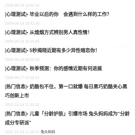
2009-09-18 10:52:36
[
心理测试
]•
毕业以后的你 会遇到什么样的工作？
2009-09-18 10:52:36
[
心理测试
]•
从熄烟方式辨别男人真性情！
2009-09-18 10:25:09
[
心理测试
]•
5秒揭晓近期有多少异性暗恋你！
2009-09-18 08:59:55
[
心理测试
]•
秋季预测：你的感情近期有何进展
2009-09-17 15:28:24
[
热门信息
]•
奶酪包不住，第一口就爆 每日黑巧奶酪夹心黑
巧创新上市
2022-10-24 11:35:32
[
热门信息
]•
儿童「分龄护肤」引爆市场 兔头妈妈成为“分龄
成分专研派”
2022-10-24 11:09:03
兔头妈妈