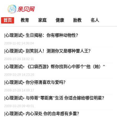
首页
教育
家庭
健康
胎教
名人
[
心理测试
]•
生日揭秘：你有哪种动物性？
2009-11-02 14:30:04
[
心理测试
]•
别笑别人！测测你又是哪种雷人王？
2009-10-29 18:02:11
[
心理测试
]•
《口袋西游》帮你找到心中那个“他（她）”
2009-10-29 14:23:26
[
心理测试
]•
你分得清喜欢与爱吗？
2009-10-29 14:09:17
[
心理测试
]•
与帅哥“零距离”生活 你适合嫁给哪位明星？
2009-10-29 09:49:01
[
心理测试
]•
内心深处 你的自卑感有多重？