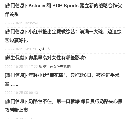
[
热门信息
]•
Astralis 和 BOB Sports 建立新的战略合作伙
伴关系
2022-10-25 19:35:54
[
热门信息
]•
小红书推出宝藏微综艺：满满一大碗，边追综
艺边赢好礼
2022-10-25 14:31:31
小红书
[
养生保健
]•
卵巢早衰对女性有哪些影响？
2022-10-25 11:17:22
卵巢早衰
女性有
影响
[
热门信息
]•
年轻小伙“菊花痛”，只拖延6日，被推进手术
室……
2022-10-25 09:00:43
[
热门信息
]•
奶酪包不住，第一口就爆 每日黑巧奶酪夹心黑
巧创新上市
2022-10-24 11:35:32
[
热门信息
]•
儿童「分龄护肤」引爆市场 兔头妈妈成为“分龄