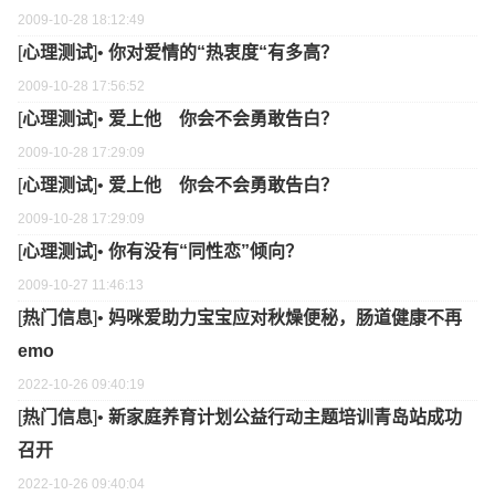
2009-10-28 18:12:49
[
心理测试
]•
你对爱情的“热衷度“有多高？
2009-10-28 17:56:52
[
心理测试
]•
爱上他 你会不会勇敢告白？
2009-10-28 17:29:09
[
心理测试
]•
爱上他 你会不会勇敢告白？
2009-10-28 17:29:09
[
心理测试
]•
你有没有“同性恋”倾向？
2009-10-27 11:46:13
[
热门信息
]•
妈咪爱助力宝宝应对秋燥便秘，肠道健康不再
emo
2022-10-26 09:40:19
[
热门信息
]•
新家庭养育计划公益行动主题培训青岛站成功
召开
2022-10-26 09:40:04