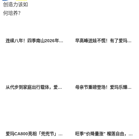
连续八年！四季南山2026年再夺蒙特奖金奖，三款产品同时获奖
早高峰送娃不慌！有了爱玛乐臻CA800，校门口也能优雅穿梭
从代步到家庭出行载体，爱玛引领休闲电三轮迈入价值竞争新阶段
母亲节重磅登场！爱玛乐臻CA800，为新生代妈妈打造高端亲子出行新标杆
爱玛CA800亮相「兜兜节」西安站活动 “安全守护”陪伴亲子出行
旺季“价降量涨” 榴莲自由，真的要来了？