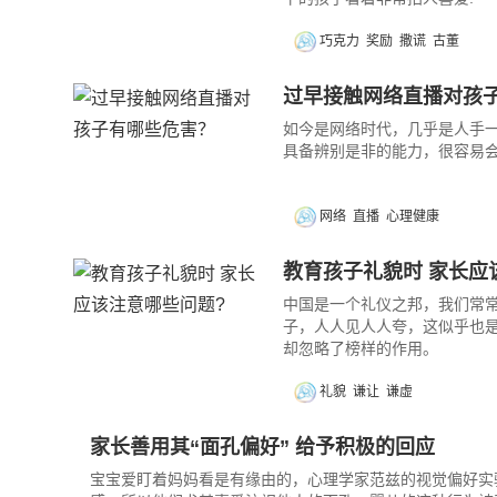
巧克力
奖励
撒谎
古董
过早接触网络直播对孩
如今是网络时代，几乎是人手
具备辨别是非的能力，很容易
网络
直播
心理健康
教育孩子礼貌时 家长应
中国是一个礼仪之邦，我们常
子，人人见人人夸，这似乎也
却忽略了榜样的作用。
礼貌
谦让
谦虚
家长善用其“面孔偏好” 给予积极的回应
宝宝爱盯着妈妈看是有缘由的，心理学家范兹的视觉偏好实