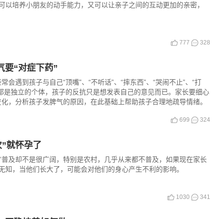
可以培养小朋友的动手能力，又可以让亲子之间的互动更加的亲密，
777
328
气要“对症下药”
会遇到孩子与自己“顶嘴”、“不听话”、“摔东西”、“哭闹不止”、“打
子都是独立的个体，孩子的反抗只是想发表自己的意见而已。家长要细心
变化，分析孩子发脾气的原因，在此基础上帮助孩子合理地疏导情绪。
699
324
次”就怀孕了
育”普及却不是很广阔，特别是农村，几乎从来都不普及，如果现在家长
无知，当他们长大了，可能会对他们的身心产生不利的影响。
1030
341