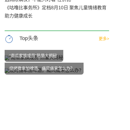
《咕噜比事务所》定档8月10日 聚焦儿童情绪教育
助力健康成长
Top头条
更多>
“南瓜家族成员”热量大揭秘
烧烤撸串加啤酒，痛风痛来怎么办？