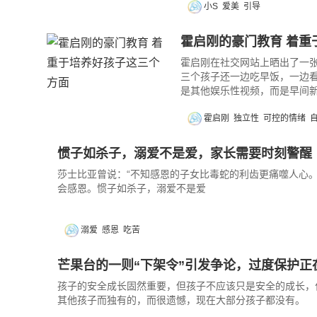
小S
爱美
引导
霍启刚的豪门教育 着重
霍启刚在社交网站上晒出了一
三个孩子还一边吃早饭，一边
是其他娱乐性视频，而是早间
霍启刚
独立性
可控的情绪
惯子如杀子，溺爱不是爱，家长需要时刻警醒
莎士比亚曾说：“不知感恩的子女比毒蛇的利齿更痛噬人心
会感恩。惯子如杀子，溺爱不是爱
溺爱
感恩
吃苦
芒果台的一则“下架令”引发争论，过度保护正
孩子的安全成长固然重要，但孩子不应该只是安全的成长，
其他孩子而独有的，而很遗憾，现在大部分孩子都没有。