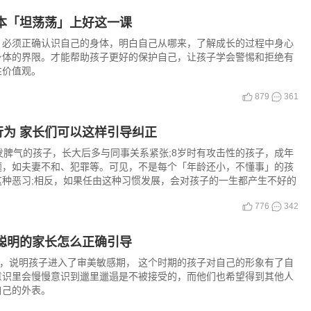
本「坦荡荡」上好这一课
。必须正确认识自己的身体，明白自己从哪来，了解成长的过程中身心
身体的界限。才能帮助孩子更好的保护自己，让孩子学会警惕和拒绝有
性价值观。
879
361
为 家长们可以这样引导纠正
发脾气的孩子，长大后多与同事关系紧张;8岁时有攻击性的孩子，成年
题，如夫妻不和、犯罪等。可见，不是每个「年龄还小，不懂事」的孩
种恶习;相反，如果任由这种习惯发展，会对孩子的一生都产生不好的
776
342
聪明的家长怎么正确引导
现，说明孩子进入了审美敏感期， 这个时期的孩子对自己的形象有了自
意识里会慢慢意识到邋里邋遢是不被接受的，而他们也希望得到其他人
自己的外表。