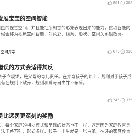
891
398
需发展宝宝的空间智能
觉周围的视觉空间，并且能把所知觉的形象表现出来的能力。这项智能的
时候会称为视觉空间智能，对色彩、线条、形状、空间关系很敏感。
675
320
空间探索
 错误的方式会适得其反
孩子立规矩，是父母的育儿责任。在养育孩子的路上，规则对于孩子成
也有在规则下散养，规则和爱与自由并不矛盾。
745
375
是比惩罚更深刻的奖励
式，每个家庭的相处模式和呈现的状态也不一样，这是因为家庭教育具
方法千差万别，形式多样。孩子一出生就是一张白纸，在好的家庭教育