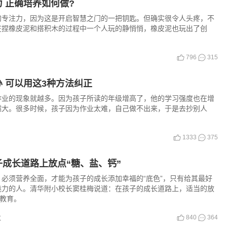
 正确培养如何做?
的专注力，因为这是开启智慧之门的一把钥匙。但确实很令人头疼，不
在捏橡皮泥和搭积木的过程中一个人玩的静悄悄，橡皮泥也玩出了创
796
315
办 可以用这3种方法纠正
作业的现象就越多。因为孩子所读的年级增高了，他的学习强度也在增
越大。很多时候，孩子因为作业太难，自己做不出来，于是去抄别人
1333
375
成长道路上放点“糖、盐、钙”
必须营养全面，才能为孩子的成长添加幸福的“底色”，只有给其最好
魅力的人。清华附小校长窦桂梅说道：在孩子的成长道路上，适当的放
庭教育。
840
364
立