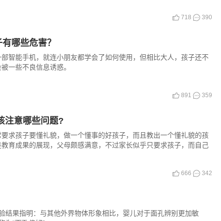
718
390
子有哪些危害？
一部智能手机，就连小朋友都学会了如何使用，但相比大人，孩子还不
会被一些不良信息诱惑。
891
359
该注意哪些问题?
常要求孩子要懂礼貌，做一个懂事的好孩子，而且教出一个懂礼貌的孩
是教育成果的展现，父母颇感满意，不过家长似乎只要求孩子，而自己
666
342
验结果指明：与其他外界物体形象相比，婴儿对于面孔辨别更加敏