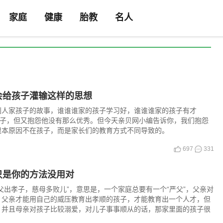
家庭
健康
胎教
名人
会给孩子灌输这样的思想
别人家孩子的故事，谁谁谁家的孩子学习好，谁谁谁家的孩子有才
己的孩子，但又抱怨他没有那么优秀。但今天亲贝网小编告诉你，我们抱怨
根本原因不在孩子，而是家长们的教育方式不同导致的。
697
331
？只是你的方法没用对
父出孝子，慈母多败儿”，意思是，一个家庭总要有一个“严父”，父亲对
，父亲才能用自己的威压教育出孝顺的孩子，才能教育出一个人才，但
，并且母亲对孩子比较溺爱，对儿子事事顺从的话，那家里面的孩子很