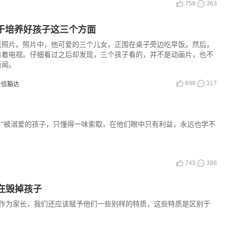
758
363
于培养好孩子这三个方面
张照片。照片中，他可爱的三个儿女，正围在桌子旁边吃早饭。然后，
看着电视。仔细看过之后却发现，三个孩子看的，并不是动画片，也不
新闻。
698
317
自信豁达
。”被溺爱的孩子，只懂得一味索取，在他们眼中只有利益，永远也学不
745
386
在毁掉孩子
作为家长，我们还应该赋予他们一些别样的特质，这些特质是区别于