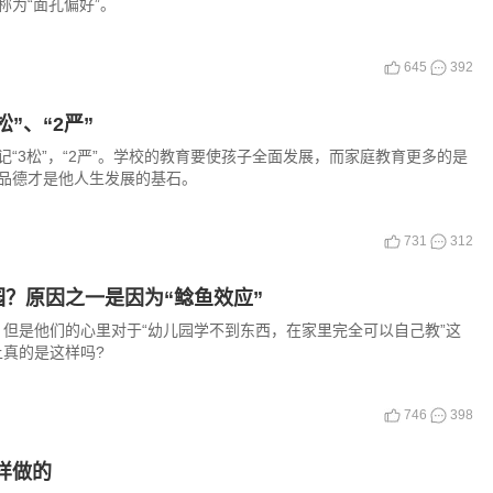
为“面孔偏好”。
645
392
”、“2严”
“3松”，“2严”。学校的教育要使孩子全面发展，而家庭教育更多的是
品德才是他人生发展的基石。
731
312
？原因之一是因为“鲶鱼效应”
但是他们的心里对于“幼儿园学不到东西，在家里完全可以自己教”这
真的是这样吗?
746
398
样做的