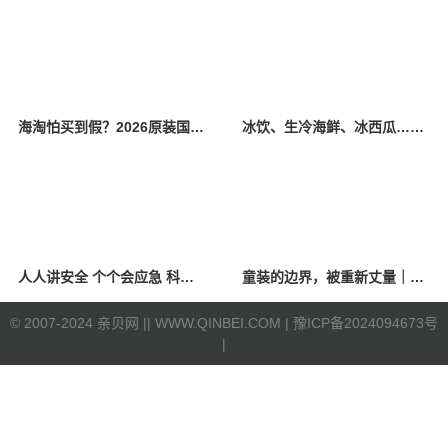
海淘怕买到假？2026原装国产羊奶粉靠谱的正规品牌有哪些？
冰饮、生冷海鲜、冰西瓜……泉州人夏季“标配”饮食极易引发胃肠炎
人人讲安全 个个会应急 科学应对防震避险
童装的边界，被重新丈量｜2026中国国际时装周·童话小镇圆满收官
©
2007-2024 亲贝网 |
| WWW.QINBEI.COM |
豫ICP备2024094673号
|