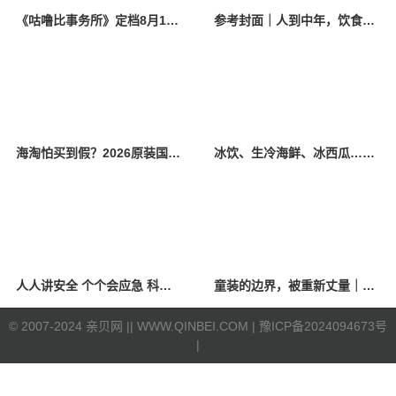
《咕噜比事务所》定档8月10日 聚焦儿童情绪教育助力健康成长
参考封面｜人到中年，饮食该如何调整？
海淘怕买到假？2026原装国产羊奶粉靠谱的正规品牌有哪些？
冰饮、生冷海鲜、冰西瓜……泉州人夏季“标配”饮食极易引发胃肠炎
人人讲安全 个个会应急 科学应对防震避险
童装的边界，被重新丈量｜2026中国国际时装周·童话小镇圆满收官
©
2007-2024 亲贝网 |
| WWW.QINBEI.COM |
豫ICP备2024094673号
|