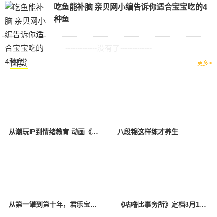
吃鱼能补脑 亲贝网小编告诉你适合宝宝吃的4
种鱼
-------------没有了-------------
图赏
更多>
从潮玩IP到情绪教育 动画《咕噜比事务所》今日治愈开播
八段锦这样练才养生
从第一罐到第十年，君乐宝奶粉把初心写进品质安全
《咕噜比事务所》定档8月10日 聚焦儿童情绪教育助力健康成长