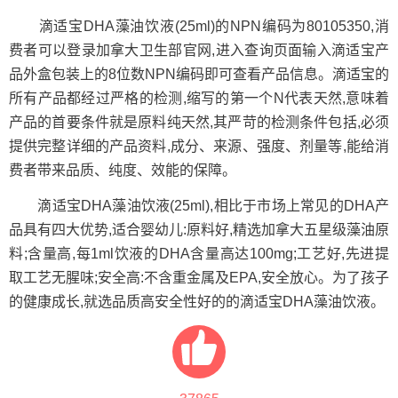
滴适宝DHA藻油饮液(25ml)的NPN编码为80105350,消
费者可以登录加拿大卫生部官网,进入查询页面输入滴适宝产
品外盒包装上的8位数NPN编码即可查看产品信息。滴适宝的
所有产品都经过严格的检测,缩写的第一个N代表天然,意味着
产品的首要条件就是原料纯天然,其严苛的检测条件包括,必须
提供完整详细的产品资料,成分、来源、强度、剂量等,能给消
费者带来品质、纯度、效能的保障。
滴适宝DHA藻油饮液(25ml),相比于市场上常见的DHA产
品具有四大优势,适合婴幼儿:原料好,精选加拿大五星级藻油原
料;含量高,每1ml饮液的DHA含量高达100mg;工艺好,先进提
取工艺无腥味;安全高:不含重金属及EPA,安全放心。为了孩子
的健康成长,就选品质高安全性好的的滴适宝DHA藻油饮液。