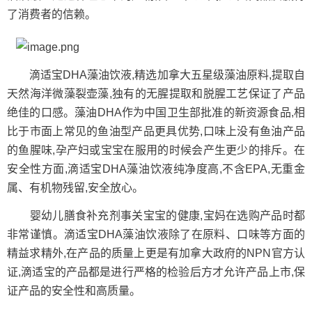
了消费者的信赖。
滴适宝DHA藻油饮液,精选加拿大五星级藻油原料,提取自
天然海洋微藻裂壶藻,独有的无腥提取和脱腥工艺保证了产品
绝佳的口感。藻油DHA作为中国卫生部批准的新资源食品,相
比于市面上常见的鱼油型产品更具优势,口味上没有鱼油产品
的鱼腥味,孕产妇或宝宝在服用的时候会产生更少的排斥。在
安全性方面,滴适宝DHA藻油饮液纯净度高,不含EPA,无重金
属、有机物残留,安全放心。
婴幼儿膳食补充剂事关宝宝的健康,宝妈在选购产品时都
非常谨慎。滴适宝DHA藻油饮液除了在原料、口味等方面的
精益求精外,在产品的质量上更是有加拿大政府的NPN官方认
证,滴适宝的产品都是进行严格的检验后方才允许产品上市,保
证产品的安全性和高质量。