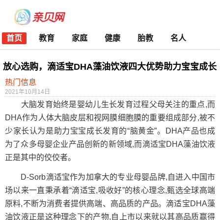
首页
教育
家庭
健康
胎教
名人
放心选购，滴适宝DHA藻油饮液四大优势助力宝宝成长
热门信息
2021年10月14日
大脑发育始终是婴幼儿生长发育过程父母关注的重点,而
DHA作为人体大脑皮层和视网膜细胞膜的重要组成部分,被不
少家长认为是助力宝宝成长发育的“脑黄金”。DHA产品也成
为了众多母婴企业产品创新的新领域,而滴适宝DHA藻油饮液
正是其中的佼佼者。
D-Sorb滴适宝作为加拿大的专业母婴品牌,自进入中国市
场以来一直秉承着“滴适宝,吸收好”的核心理念,甄选全球高端
原料,不断为消费者提供高端、高品质的产品。滴适宝DHA藻
油饮液正是这种理念下的产物,自上市以来就以其高品质赢得