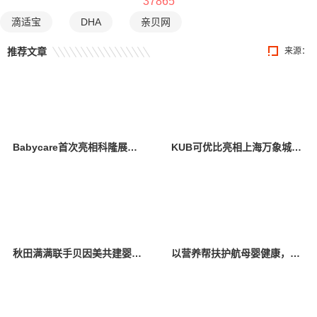
37865
滴适宝
DHA
亲贝网
推荐文章
来源：
Babycare首次亮相科隆展，创新设计与卓越产品力引全球瞩目
KUB可优比亮相上海万象城，引领自然式养育新风尚
秋田满满联手贝因美共建婴辅营养联合创新实验室 深拓婴辅领域科研创新
以营养帮扶护航母婴健康，金领冠50°超凡守护公益行动落地云南