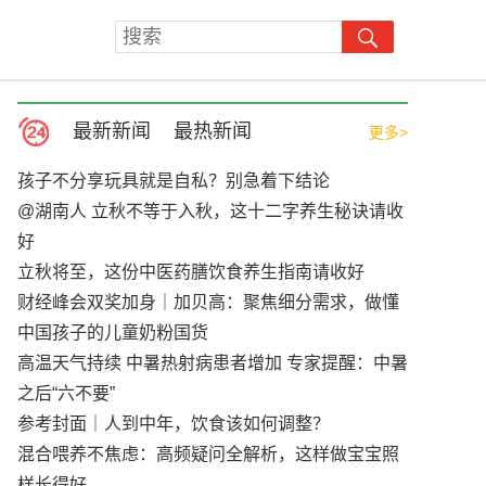
最新新闻
最热新闻
更多>
孩子不分享玩具就是自私？别急着下结论
@湖南人 立秋不等于入秋，这十二字养生秘诀请收
好
立秋将至，这份中医药膳饮食养生指南请收好
财经峰会双奖加身｜加贝高：聚焦细分需求，做懂
中国孩子的儿童奶粉国货
高温天气持续 中暑热射病患者增加 专家提醒：中暑
之后“六不要”
参考封面｜人到中年，饮食该如何调整？
混合喂养不焦虑：高频疑问全解析，这样做宝宝照
样长得好