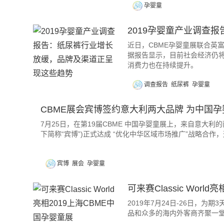
孕婴童
2019孕婴童产业调查
近日，CBME孕婴童展联合英富
据报告显示，目前社会经济仍
消费力也在持续提升。
调查报告
纸尿裤
孕婴童
CBME展会宾博签约意大利两大品牌 为中国
7月25日，在第19届CBME 中国孕婴童展上，来自意大利的两
下简称“宾博”)正式达成 “优化中华区域市场推广”战略合
宾博
展会
孕婴童
可来赛Classic Worl
2019年7月24日-26日，
品和众多的海内外客商齐聚一