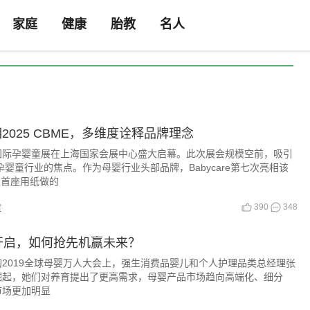
家庭
健康
胎教
名人
亮相2025 CBME，多维度诠释品牌理念
BME国际孕婴童展在上海国家会展中心盛大启幕。此次展会规模空前，吸引
孕婴童行业的焦点。作为母婴行业头部品牌，Babycare第七次亮相该
上首座用纸做的
390
348
童
开启，如何抢先机赢未来？
2019全球母婴万人大会上，强生消费品婴儿和个人护理品类总经理张
崛起，她们对养育提出了更高需求，母婴产品市场趋向高端化、细分
市场更加明显