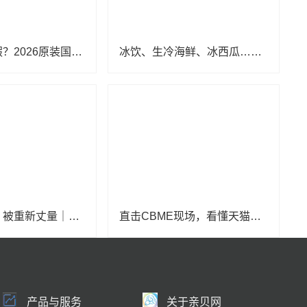
海淘怕买到假？2026原装国产羊奶粉靠谱的正规品牌有哪些？
冰饮、生冷海鲜、冰西瓜……泉州人夏季“标配”饮食极易引发胃肠炎
童装的边界，被重新丈量｜2026中国国际时装周·童话小镇圆满收官
直击CBME现场，看懂天猫母婴“造牌”逻辑
产品与服务
关于亲贝网