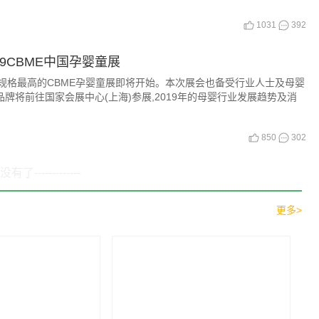
1031
392
9CBME中国孕婴童展
大、规格最高的CBME孕婴童展即将开始。本次展会也备受行业人士及母婴
牌将前往国家会展中心(上海)参展,2019年的母婴行业发展趋势及消
850
302
---没有了-------------
更多>