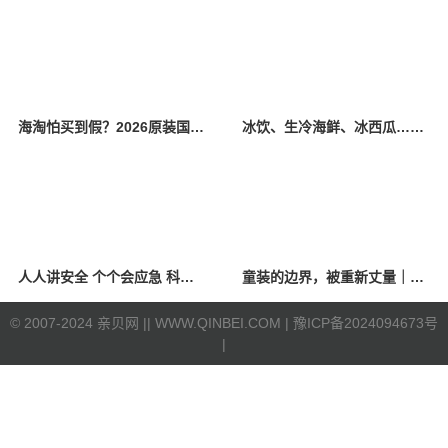
海淘怕买到假？2026原装国产羊奶粉靠谱的正规品牌有哪些？
冰饮、生冷海鲜、冰西瓜……泉州人夏季“标配”饮食极易引发胃肠炎
人人讲安全 个个会应急 科学应对防震避险
童装的边界，被重新丈量｜2026中国国际时装周·童话小镇圆满收官
©
2007-2024 亲贝网 |
| WWW.QINBEI.COM |
豫ICP备2024094673号
|