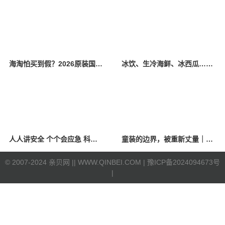
海淘怕买到假？2026原装国产羊奶粉靠谱的正规品牌有哪些？
冰饮、生冷海鲜、冰西瓜……泉州人夏季“标配”饮食极易引发胃肠炎
人人讲安全 个个会应急 科学应对防震避险
童装的边界，被重新丈量｜2026中国国际时装周·童话小镇圆满收官
©
2007-2024 亲贝网 |
| WWW.QINBEI.COM |
豫ICP备2024094673号
|