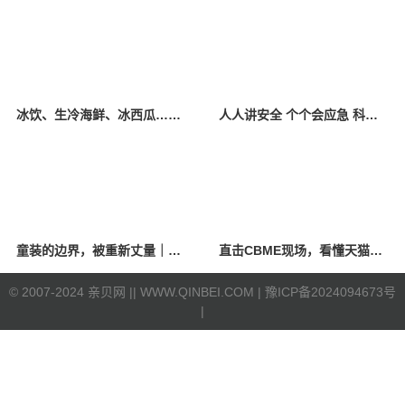
冰饮、生冷海鲜、冰西瓜……泉州人夏季“标配”饮食极易引发胃肠炎
人人讲安全 个个会应急 科学应对防震避险
童装的边界，被重新丈量｜2026中国国际时装周·童话小镇圆满收官
直击CBME现场，看懂天猫母婴“造牌”逻辑
©
2007-2024 亲贝网 |
| WWW.QINBEI.COM |
豫ICP备2024094673号
|