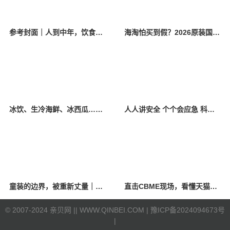
参考封面｜人到中年，饮食该如何调整？
海淘怕买到假？2026原装国产羊奶粉靠谱的正规品牌有哪些？
冰饮、生冷海鲜、冰西瓜……泉州人夏季“标配”饮食极易引发胃肠炎
人人讲安全 个个会应急 科学应对防震避险
童装的边界，被重新丈量｜2026中国国际时装周·童话小镇圆满收官
直击CBME现场，看懂天猫母婴“造牌”逻辑
©
2007-2024 亲贝网 |
| WWW.QINBEI.COM |
豫ICP备2024094673号
|