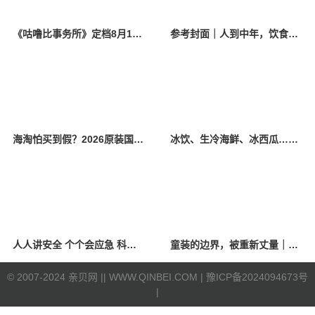
《咕噜比事务所》定档8月10日 聚焦儿童情绪教育助力健康成长
参考封面｜人到中年，饮食该如何调整？
海淘怕买到假？2026原装国产羊奶粉靠谱的正规品牌有哪些？
冰饮、生冷海鲜、冰西瓜……泉州人夏季“标配”饮食极易引发胃肠炎
人人讲安全 个个会应急 科学应对防震避险
童装的边界，被重新丈量｜2026中国国际时装周·童话小镇圆满收官
©
2007-2024 亲贝网 |
| WWW.QINBEI.COM |
豫ICP备2024094673号
|