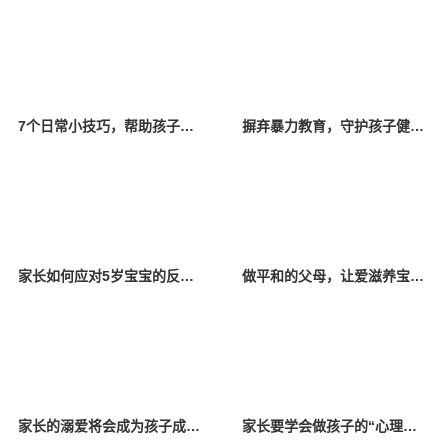
7个日常小技巧，帮助孩子提升智力
摒弃暴力教育，守护孩子健康成长
家长如何应对5岁宝宝的反抗行为？这4个小技巧可以了解一下
做平和的父母，让爱滋养宝贝成长
家长的溺爱将会成为孩子成长过程中的枷锁
家长要学会做孩子的“心理医生”