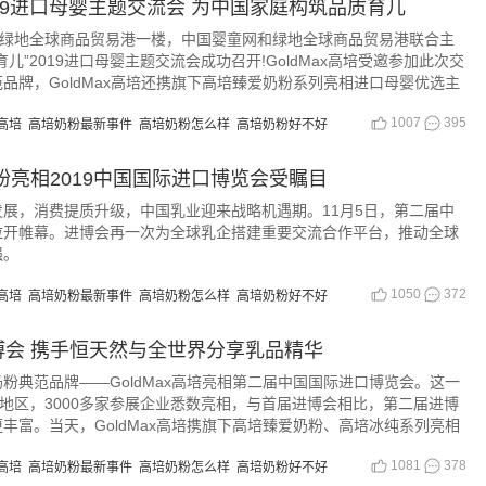
19进口母婴主题交流会 为中国家庭构筑品质育儿
的绿地全球商品贸易港一楼，中国婴童网和绿地全球商品贸易港联合主
儿”2019进口母婴主题交流会成功召开!GoldMax高培受邀参加此次交
品牌，GoldMax高培还携旗下高培臻爱奶粉系列亮相进口母婴优选主
1007
395
高培
高培奶粉最新事件
高培奶粉怎么样
高培奶粉好不好
粉亮相2019中国国际进口博览会受瞩目
展，消费提质升级，中国乳业迎来战略机遇期。11月5日，第二届中
拉开帷幕。进博会再一次为全球乳企搭建重要交流合作平台，推动全球
强。
1050
372
高培
高培奶粉最新事件
高培奶粉怎么样
高培奶粉好不好
会 携手恒天然与全世界分享乳品精华
端奶粉典范品牌——GoldMax高培亮相第二届中国国际进口博览会。这一
与地区，3000多家参展企业悉数亮相，与首届进博会相比，第二届进博
丰富。当天，GoldMax高培携旗下高培臻爱奶粉、高培冰纯系列亮相
1081
378
高培
高培奶粉最新事件
高培奶粉怎么样
高培奶粉好不好