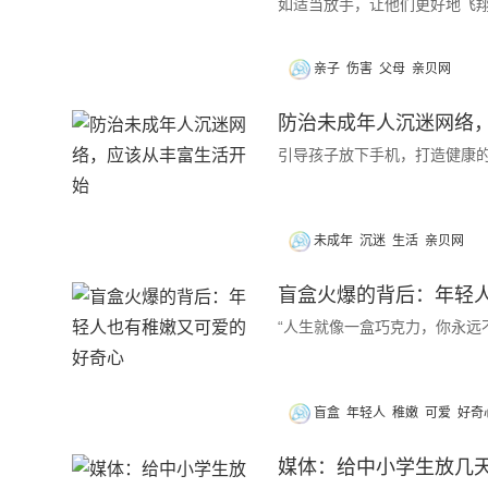
如适当放手，让他们更好地飞
亲子
伤害
父母
亲贝网
防治未成年人沉迷网络
引导孩子放下手机，打造健康
未成年
沉迷
生活
亲贝网
盲盒火爆的背后：年轻
“人生就像一盒巧克力，你永远
盲盒
年轻人
稚嫩
可爱
好奇
媒体：给中小学生放几