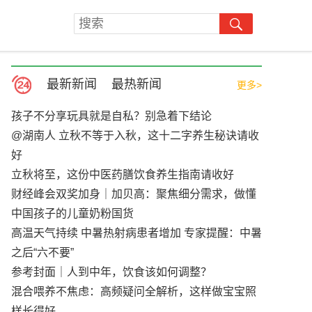
最新新闻
最热新闻
更多>
孩子不分享玩具就是自私？别急着下结论
@湖南人 立秋不等于入秋，这十二字养生秘诀请收
好
立秋将至，这份中医药膳饮食养生指南请收好
财经峰会双奖加身｜加贝高：聚焦细分需求，做懂
中国孩子的儿童奶粉国货
高温天气持续 中暑热射病患者增加 专家提醒：中暑
之后“六不要”
参考封面｜人到中年，饮食该如何调整？
混合喂养不焦虑：高频疑问全解析，这样做宝宝照
样长得好