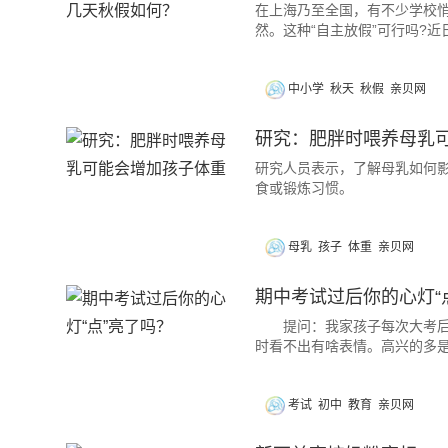
在上海乃至全国，有不少学校悄
然。这种“自主放假”可行吗?
中小学
秋天
秋假
亲贝网
研究：肥胖时喂养母乳
研究人员表示，了解母乳如何
食或锻炼习惯。
母乳
孩子
体重
亲贝网
期中考试过后你的心灯“
提问：我家孩子每次大考后看
时看不出有啥表情。高兴的多
考试
初中
教育
亲贝网