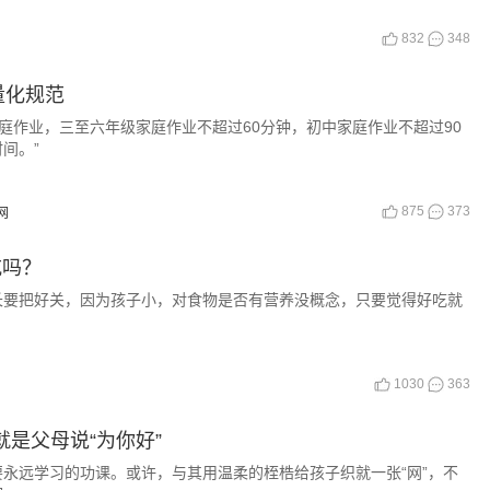
832
348
量化规范
家庭作业，三至六年级家庭作业不超过60分钟，初中家庭作业不超过90
间。”
875
373
网
吃吗？
长要把好关，因为孩子小，对食物是否有营养没概念，只要觉得好吃就
1030
363
就是父母说“为你好”
永远学习的功课。或许，与其用温柔的桎梏给孩子织就一张“网”，不