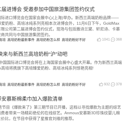
二届进博会 受邀参加中国旅游集团签约仪式
国国际进口博览会在国家会展中心(上海)举办。新西兰高端奶粉品牌——
臻爱奶粉、高培冰纯系列亮相本次进博会外，11月6日下午，GoldMax
有限公司第二届进博会签约仪式，现场与包括雅诗兰黛、轩尼诗、卡慕
应商共同与中国旅游集团签约。
1041
368
高培
高培奶粉最新事件
高培奶粉怎么样
高培奶粉好不好
快来与新西兰高培奶粉“沪”动吧
第二届中国国际进口博览会将在上海国家会展中心盛大开幕。作为新西兰高端
ax高培将携旗下高培臻爱奶粉、高培冰纯系列惊艳亮相!
932
378
高培
高培奶粉最新事件
高培奶粉怎么样
高培奶粉好不好
择安慕斯棉柔巾加入爆款清单
人秀节目《爆款来了》第三期节目已开播，这档以寻找爆款为主题的综艺
费者带来一场精彩绝伦的在线综艺。Anmous安慕斯3D珍珠纹婴儿棉
性价比，在节目中获得了星推官刘维的推荐。