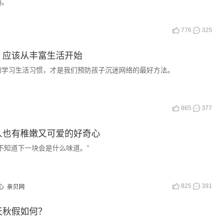
翔。
776
325
，应该从丰富生活开始
的学习生活习惯，才是我们预防孩子沉迷网络的最好方法。
865
377
人也有稚嫩又可爱的好奇心
不知道下一块会是什么味道。”
825
391
心
亲贝网
天秋假如何？