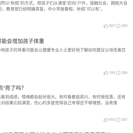
然以“秋假”的方式，把孩子们从课堂“赶向”户外，接触社会、拥抱大自
近日，教育部已经明确答复，中小学放春假、秋假“可以有”。
987
385
可能会增加孩子体重
影响孩子的体重可能会让健康专业人士更好地了解如何建议父母改善饮
785
396
点”亮了吗？
到成绩，情绪都会起伏很大。有时看着挺高兴，有时很低落，还有
是对结果比较满意，伤心的多是觉得自己考得还不够理想，没表情
653
387