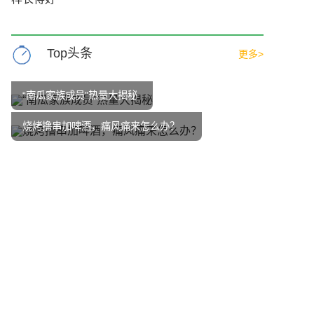
Top头条
更多>
“南瓜家族成员”热量大揭秘
烧烤撸串加啤酒，痛风痛来怎么办？