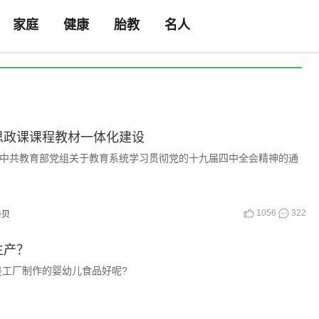
家庭
健康
胎教
名人
思政课课程教材一体化建设
《中共教育部党组关于教育系统学习贯彻党的十九届四中全会精神的通
1056
322
亲贝
生产？
工厂制作的婴幼儿食品好呢?