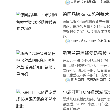
安慕斯
安慕斯棉柔巾
安慕斯
德国品牌Kiriko凯利
德国品牌Kiriko凯利蔻营
搭配，米粉铁含量为0.34mg/10
更好的引导宝宝从食用液体食
道。
Kiriko凯利蔻
Kiriko
凯利蔻
新西兰高培臻爱奶粉被
在最近一期《种草吧麻麻》“操
事，现场的妈妈们以及叶一茜
爱碎碎叨的操心麻麻，杜若溪
孩子后爱操心的麻麻们，该怎样
高培
新西兰高培奶粉
新西兰
小鹿叮叮TOM猫宠爱成
婴幼儿肌肤娇嫩敏感，轻微刺
更舒适。2019年小鹿叮叮与
系列纸尿裤。