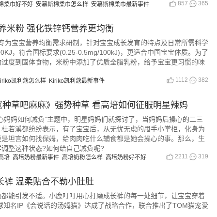
857
365
棉柔巾好不好
安慕斯棉柔巾怎么样
安慕斯棉柔巾最新事件
蔻营养米粉 强化铁锌钙营养更均衡
养米粉专为宝宝营养均衡需求研制，针对宝宝成长发育的特点及日常所需科学
0KJ，符合国标要求(0.25-0.5mg/100kJ)，更适合中国宝宝体质。为了
物过度到固体食物，米粉中添加了优质全脂乳粉，给予宝宝更习惯的味
1112
382
Kiriko凯利蔻怎么样
Kiriko凯利蔻最新事件
《种草吧麻麻》强势种草 看高培如何征服明星辣妈
心妈妈如何减负”主题中，明星妈妈们就探讨了，当妈妈后操心的二三
、杜若溪都纷纷表示，有了宝宝后，从无忧无虑的甩手小掌柜，化身为
更是坦言如何找保姆，给肉肉吃什么辅食都是她会操心的事。那么，生
调整这种状态?如何给自己减负呢?
2211
319
高培
高培奶粉最新事件
高培奶粉怎么样
高培奶粉好不好
长裤 温柔贴合不勒小肚肚
激都能引发不适。小鹿叮叮用心打磨成长裤的每一处细节，让宝宝穿着
全球知名IP《会说话的汤姆猫》达成了战略合作，联合推出了TOM猫宠爱