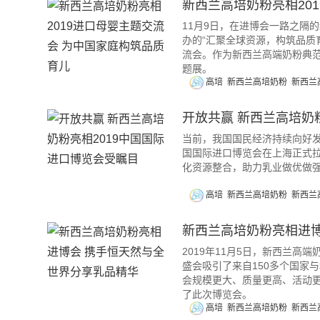
新西兰高培奶粉亮相20
11月9日，在进博会一路之隔
办的“汇聚全球资源，构筑品质育
流会。作为新西兰高端奶粉典范
题展。
高培
新西兰高培奶粉
新西兰
开放共赢 新西兰高培奶
当前，我国国民经济持续向好发
国国际进口博览会在上海正式
化资源整合，助力乳业做优做
高培
新西兰高培奶粉
新西兰
新西兰高培奶粉亮相进博
2019年11月5日，新西兰高
盛会吸引了来自150多个国家
会规模更大、质量更高、活动更
了此次博览会。
高培
新西兰高培奶粉
新西兰