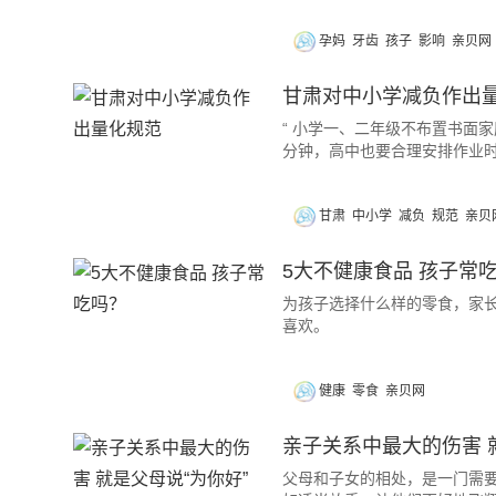
孕妈
牙齿
孩子
影响
亲贝网
甘肃对中小学减负作出
“ 小学一、二年级不布置书面
分钟，高中也要合理安排作业时
甘肃
中小学
减负
规范
亲贝
5大不健康食品 孩子常
为孩子选择什么样的零食，家
喜欢。
健康
零食
亲贝网
亲子关系中最大的伤害 
父母和子女的相处，是一门需要