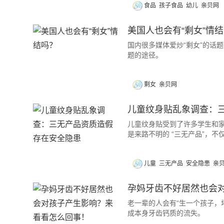
食品
孩子食品
幼儿
亲贝网
美国人也会有“剩女”情
国内很多媒体爱炒“剩女”的话
题的途径。
剩女
亲贝网
儿童纹身贴乱象调查：
儿童纹身贴受到了许多学生和
是来路不明的 “三无产品”，
儿童
三无产品
安全隐患
亲
孕妈牙齿不好居然也会
老一辈的人会有“生一个孩子，
成本身牙齿钙质的流失。