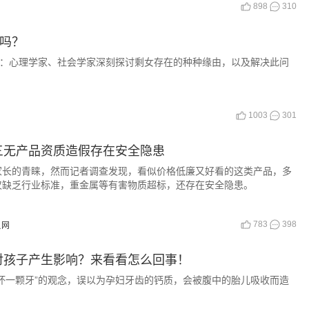
898
310
结吗？
题：心理学家、社会学家深刻探讨剩女存在的种种缘由，以及解决此问
1003
301
三无产品资质造假存在安全隐患
家长的青睐，然而记者调查发现，看似价格低廉又好看的这类产品，多
不仅缺乏行业标准，重金属等有害物质超标，还存在安全隐患。
783
398
贝网
对孩子产生影响？来看看怎么回事！
坏一颗牙”的观念，误以为孕妇牙齿的钙质，会被腹中的胎儿吸收而造