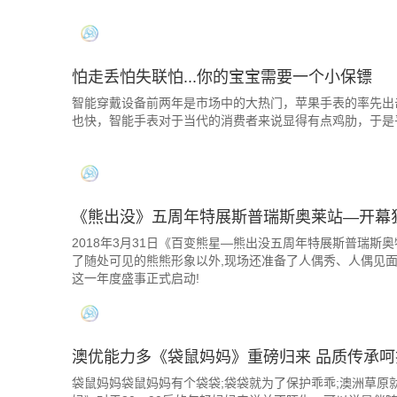
怕走丢怕失联怕...你的宝宝需要一个小保镖
智能穿戴设备前两年是市场中的大热门，苹果手表的率先出
也快，智能手表对于当代的消费者来说显得有点鸡肋，于是
《熊出没》五周年特展斯普瑞斯奥莱站—开幕
2018年3月31日《百变熊星—熊出没五周年特展斯普瑞斯
了随处可见的熊熊形象以外,现场还准备了人偶秀、人偶见面
这一年度盛事正式启动!
澳优能力多《袋鼠妈妈》重磅归来 品质传承
袋鼠妈妈袋鼠妈妈有个袋袋;袋袋就为了保护乖乖;澳洲草原