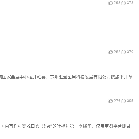
298
373
282
370
在上海国家会展中心拉开帷幕，苏州汇涵医用科技发展有限公司携旗下儿童
276
395
—国内首档母婴脱口秀《妈妈的吐槽》第一季播毕，仅宝宝树平台即录
。