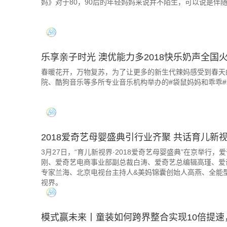
妈》对于80，90后的年轻妈妈来说并不陌生，可以说是伴
乐享亲子时光 澳优能力多2018快乐奶声全国
春暖花开，万物复苏，为了让更多的新生代辣妈感受到春天
院、酷狗音乐等多所专业音乐机构举办的#袋鼠妈妈和乖乖#
2018爱奇艺母婴盛典引行业齐聚 共话育儿新
3月27日，“育儿新视界·2018爱奇艺母婴盛典”在京举
刚、爱奇艺电商事业部副总裁白涛、爱奇艺总编辑高瑾、爱
专家兰海、北京电视台主持人&美妈锦囊创始人高燕、全能
视界。
模式赢未来丨童装如何跨界整合实现10倍提速