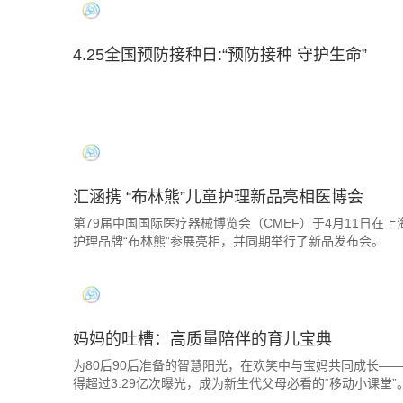
4.25全国预防接种日:“预防接种 守护生命”
汇涵携 “布林熊”儿童护理新品亮相医博会
第79届中国国际医疗器械博览会（CMEF）于4月11日
护理品牌“布林熊”参展亮相，并同期举行了新品发布会。
妈妈的吐槽：高质量陪伴的育儿宝典
为80后90后准备的智慧阳光，在欢笑中与宝妈共同成长—
得超过3.29亿次曝光，成为新生代父母必看的“移动小课堂”