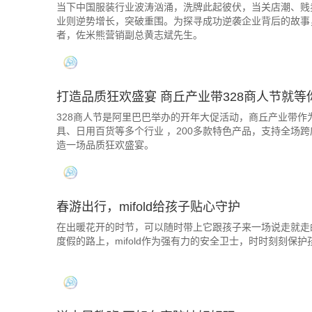
当下中国服装行业波涛汹涌，洗牌此起彼伏，当关店潮、贱
业则逆势增长，突破重围。为探寻成功逆袭企业背后的故事，
者，佐米熊营销副总黄志斌先生。
打造品质狂欢盛宴 商丘产业带328商人节就等
328商人节是阿里巴巴举办的开年大促活动，商丘产业带作
具、日用百货等多个行业 ，200多款特色产品，支持全场跨
造一场品质狂欢盛宴。
春游出行，mifold给孩子贴心守护
在出暖花开的时节，可以随时带上它跟孩子来一场说走就走
度假的路上，mifold作为强有力的安全卫士，时时刻刻保