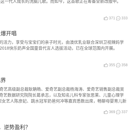
随这一代人成长的洗脑儿歌。而如今，这首歌正在筹备全新改版中。
371
333
火爆开唱
的活力，享受与宝宝们的亲子时光，由澳优乳业联合深圳卫视辣妈学
2018快乐奶声全国童音代言人选拔活动，已在全球范围内开展。
355
358
视界
行，爱奇艺高级副总裁耿聃皓、爱奇艺副总裁杨海涛、爱奇艺销售副总裁吴
奇艺数据研究院院长葛承志，以及知名儿科专家张思莱、儿童心理学
型女艺人陈彦妃、跳水冠军奶爸何冲等嘉宾悉数出席，畅聊母婴育儿新
369
337
，逆势盈利？