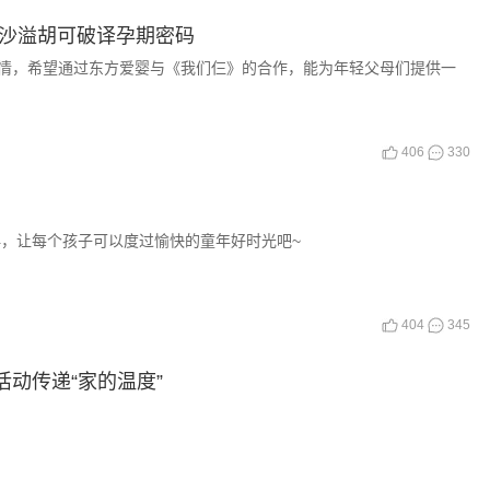
与沙溢胡可破译孕期密码
情，希望通过东方爱婴与《我们仨》的合作，能为年轻父母们提供一
406
330
伴，让每个孩子可以度过愉快的童年好时光吧~
404
345
动传递“家的温度”