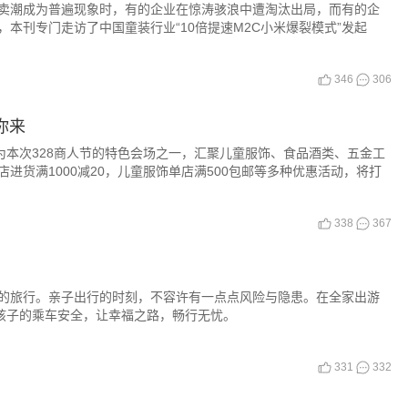
卖潮成为普遍现象时，有的企业在惊涛骇浪中遭淘汰出局，而有的企
本刊专门走访了中国童装行业“10倍提速M2C小米爆裂模式”发起
346
306
你来
为本次328商人节的特色会场之一，汇聚儿童服饰、食品酒类、五金工
店进货满1000减20，儿童服饰单店满500包邮等多种优惠活动，将打
338
367
的旅行。亲子出行的时刻，不容许有一点点风险与隐患。在全家出游
护孩子的乘车安全，让幸福之路，畅行无忧。
331
332