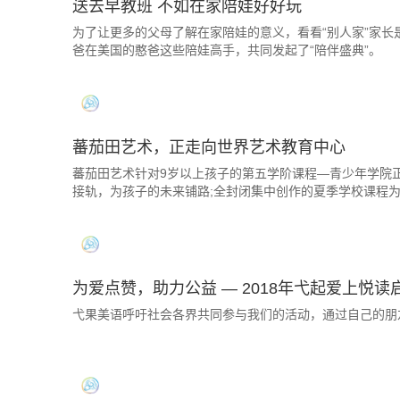
送去早教班 不如在家陪娃好好玩
为了让更多的父母了解在家陪娃的意义，看看“别人家”家长
爸在美国的憨爸这些陪娃高手，共同发起了“陪伴盛典”。
蕃茄田艺术，正走向世界艺术教育中心
蕃茄田艺术针对9岁以上孩子的第五学阶课程—青少年学院
接轨，为孩子的未来铺路;全封闭集中创作的夏季学校课程
为爱点赞，助力公益 — 2018年弋起爱上悦读
弋果美语呼吁社会各界共同参与我们的活动，通过自己的朋