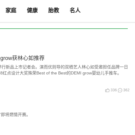
家庭
健康
胎教
名人
 grow获林心如推荐
心举行新品上市记者会。演而优则导的双栖艺人林心如受邀担任品牌一日
计大奖殊荣Best of the Best的DEMI grow婴幼儿手推车。
336
362
”即将燃情开赛。