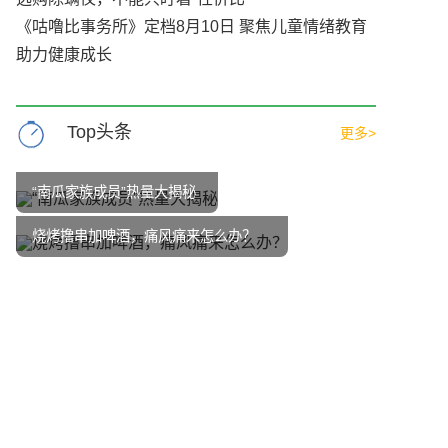
《咕噜比事务所》定档8月10日 聚焦儿童情绪教育
助力健康成长
Top头条
更多>
“南瓜家族成员”热量大揭秘
烧烤撸串加啤酒，痛风痛来怎么办？