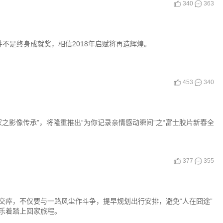
340
363
不是终身成就奖，相信2018年启赋将再造辉煌。
453
340
“家之影像传承”，将隆重推出“为你记录亲情感动瞬间”之“富士胶片新春全
377
355
交瘁，不仅要与一路风尘作斗争，提早规划出行安排，避免“人在囧途”
乐着踏上回家旅程。