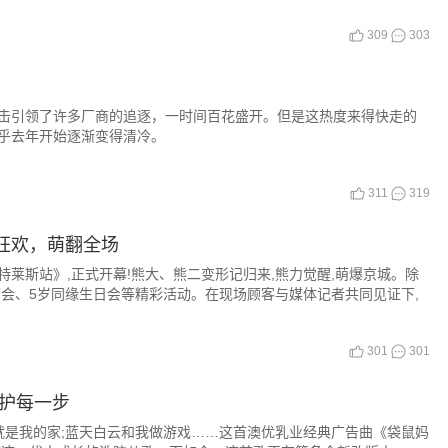
309
303
击引领了许多厂商的追逐，一时间百花盛开。但是这热度来得快走的
乎去年开始逐渐变得清冷。
311
319
狂欢，萌翻全场
奥特莱斯站》,正式开幕!熊大、熊二变形记归来,熊力觉醒,萌爆京城。除
会、5岁同缘生日会等精彩活动。在现场顾客与媒体记者共同见证下,
301
301
呵护每一步
就是我的家;蓝天白云和我做游戏……这首澳优乳业经典广告曲《袋鼠妈