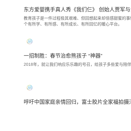
东方爱婴携手真人秀《我们仨》 创始人贾军
教育孩子是一件过程极其艰难、但回想起来却倍感甜蜜的事
个有所学、有所感、有所成长、有所回忆的暖心平台。
一招制胜：春节治愈熊孩子 “神器”
2018年，就让我们响应乐乐趣的号召，给孩子多些爱与陪
呼吁中国家庭亲情回归，富士胶片全家福拍摄活