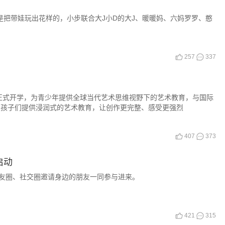
是把带娃玩出花样的，小步联合大J小D的大J、暖暖妈、六妈罗罗、憨
257
337
正式开学，为青少年提供全球当代艺术思维视野下的艺术教育，与国际
为孩子们提供浸润式的艺术教育，让创作更完整、感受更强烈
407
373
启动
友圈、社交圈邀请身边的朋友一同参与进来。
421
315