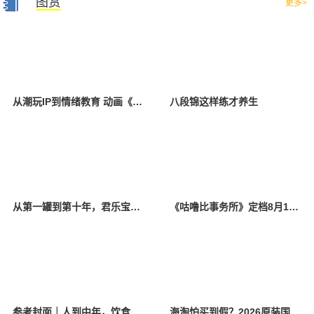
图赏
更多>
从潮玩IP到情绪教育 动画《咕噜比事务所》今日治愈开播
八段锦这样练才养生
从第一罐到第十年，君乐宝奶粉把初心写进品质安全
《咕噜比事务所》定档8月10日 聚焦儿童情绪教育助力健康成长
参考封面｜人到中年，饮食该如何调整？
海淘怕买到假？2026原装国产羊奶粉靠谱的正规品牌有哪些？