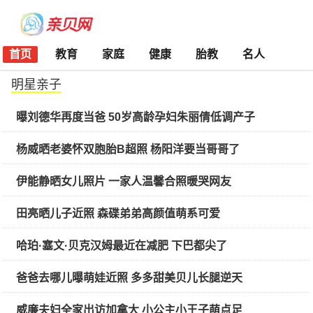
首页
教育
家庭
健康
胎教
名人
明星亲子
曝刘德华再度当爸 50岁高龄孕妇朱丽倩低调产子
杨威晒老婆怀双胞胎B超照 杨阳洋要当哥哥了
伊能静晒女儿照片 一家人温馨合照暖哭网友
田亮晒儿子近照 森碟弟弟高颜值萌系可爱
哈珀·塞文·贝克汉姆最近在减肥 下巴都尖了
爸爸去哪儿曝萌娃近照 多多甜美贝儿长腿逆天
威廉夫妇全家出访加拿大 小公主小王子萌点足