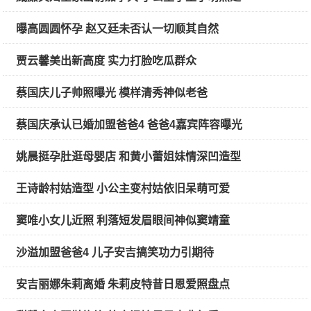
曝高圆圆怀孕 赵又廷未否认一切顺其自然
贾云馨美出新高度 实力打脸吃瓜群众
蔡国庆儿子帅照曝光 模样清秀神似老爸
蔡国庆承认已婚加盟爸爸4 爸爸4嘉宾阵容曝光
姚晨挺孕肚逛母婴店 和黄小蕾姐妹情深凹造型
王诗龄村姑造型 小公主变村姑依旧呆萌可爱
窦唯小女儿近照 利落短发眉眼间神似窦靖童
沙溢加盟爸爸4 儿子安吉搞笑功力引期待
安吉丽娜朱莉离婚 朱莉皮特昔日恩爱照盘点