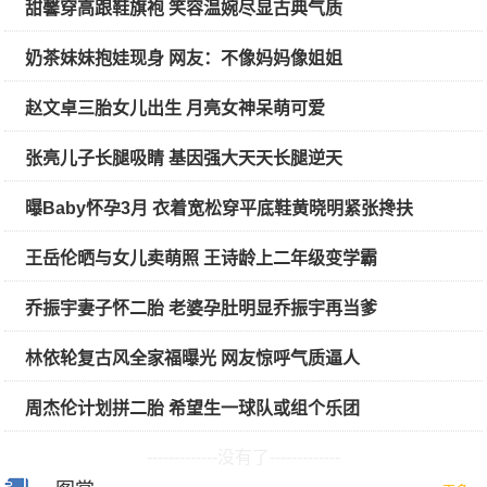
甜馨穿高跟鞋旗袍 笑容温婉尽显古典气质
奶茶妹妹抱娃现身 网友：不像妈妈像姐姐
赵文卓三胎女儿出生 月亮女神呆萌可爱
张亮儿子长腿吸睛 基因强大天天长腿逆天
曝Baby怀孕3月 衣着宽松穿平底鞋黄晓明紧张搀扶
王岳伦晒与女儿卖萌照 王诗龄上二年级变学霸
乔振宇妻子怀二胎 老婆孕肚明显乔振宇再当爹
林依轮复古风全家福曝光 网友惊呼气质逼人
周杰伦计划拼二胎 希望生一球队或组个乐团
-------------没有了-------------