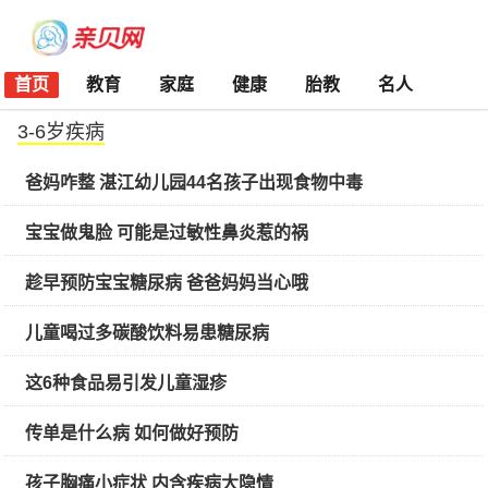
首页
教育
家庭
健康
胎教
名人
3-6岁疾病
爸妈咋整 湛江幼儿园44名孩子出现食物中毒
宝宝做鬼脸 可能是过敏性鼻炎惹的祸
趁早预防宝宝糖尿病 爸爸妈妈当心哦
儿童喝过多碳酸饮料易患糖尿病
这6种食品易引发儿童湿疹
传单是什么病 如何做好预防
孩子胸痛小症状 内含疾病大隐情