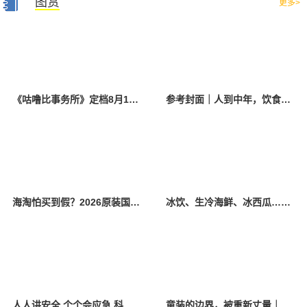
图赏
更多>
《咕噜比事务所》定档8月10日 聚焦儿童情绪教育助力健康成长
参考封面｜人到中年，饮食该如何调整？
海淘怕买到假？2026原装国产羊奶粉靠谱的正规品牌有哪些？
冰饮、生冷海鲜、冰西瓜……泉州人夏季“标配”饮食极易引发胃肠炎
人人讲安全 个个会应急 科学应对防震避险
童装的边界，被重新丈量｜2026中国国际时装周·童话小镇圆满收官