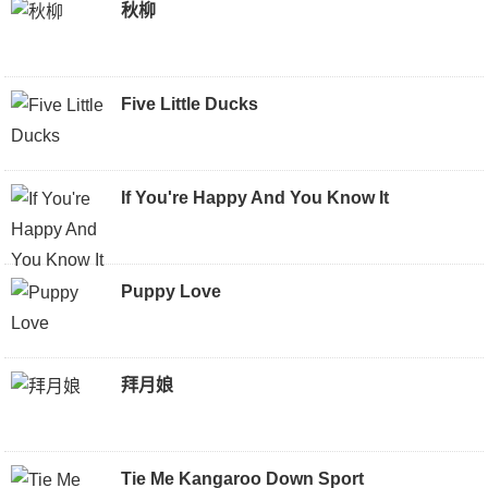
秋柳
Five Little Ducks
If You're Happy And You Know It
Puppy Love
拜月娘
Tie Me Kangaroo Down Sport