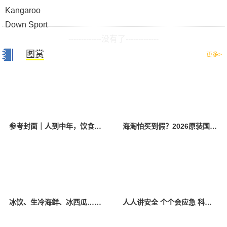
-------------没有了-------------
图赏
更多>
参考封面｜人到中年，饮食该如何调整？
海淘怕买到假？2026原装国产羊奶粉靠谱的正规品牌有哪些？
冰饮、生冷海鲜、冰西瓜……泉州人夏季“标配”饮食极易引发胃肠炎
人人讲安全 个个会应急 科学应对防震避险