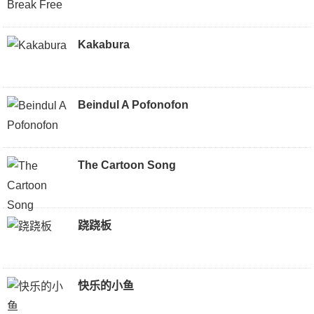
Kakabura
Beindul A Pofonofon
The Cartoon Song
跷跷板
快乐的小鱼