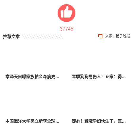
37745
推荐文章
来源：扬子晚报
章泽天自曝家族帕金森病史，9问提前识别风险
春季狗狗易伤人！专家：得了狂犬病没治，打疫苗很关键
中国海洋大学吴立新获全球物理海洋学家最高荣誉
暖心！聋哑孕妇快生了，医护“无声对白”为其护航