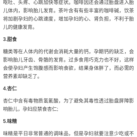
呕吐、头疼、心跳加快等症状。咖啡因还会通过胎盘进入胎
儿体内，影响胎儿发育。茶叶含有有些丰富的咖啡碱，饮茶
将加剧孕妇的心跳速度，增加孕妇的心、肾负担，不利于胎
儿的健康发育。
3.甜食
糖类等在人体内的代谢会消耗大量的钙，孕期钙的缺乏，会
影响胎儿牙齿、骨骼的发育。过多食用巧克力也不好，这样
会使孕妇产生饱腹感而影响食欲，结果身体胖了，而必需的
营养素却缺乏了。
4.杏仁
杏仁中含有毒物质氢氰酸，为了避免其毒性透过胎盘屏障影
响胎儿，孕妇应禁食杏仁;
5.味精
味精是平日非常普通的调味品，但是孕妇就要注意少吃或不