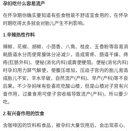
孕妇吃什么容易流产
在怀孕期你确实要知道有些食物是不舒适宜食用的，在怀孕
时期吃得太多就会对胎儿产生不利影响。
1.辛辣热性作料
辣椒、花椒、胡椒、小茴香、八角、桂皮、五香粉等容易消
耗肠道水分而使胃腺体分泌减少，造成胃疼、肠道干燥、痔
疮(肛肠外科)、便秘(消化内科)或粪便梗阻。便秘(消化内科)
时孕妇用力屏气解便，使腹压增加，压迫子宫内的胎儿易造
成胎儿不安，羊水早破，自然流产(产科)、早产(产科)等不良
后果。不少孕妈咪有些喜欢吃酸山楂，但是山楂对子宫有兴
奋作用，过量食用可使子宫收缩导致流产(产科)，所以要少
吃。
2.有兴奋作用的饮食
含咖啡因的饮料和食品，被孕妇大量饮用后，会出现恶心、