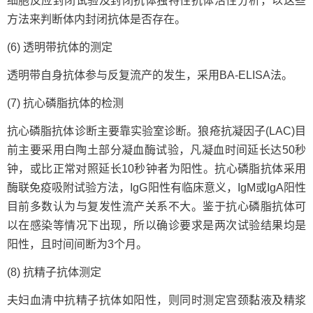
细胞反应封闭试验及封闭抗体独特性抗体活性分析，以这些
方法来判断体内封闭抗体是否存在。
(6) 透明带抗体的测定
透明带自身抗体参与反复流产的发生，采用BA-ELISA法。
(7) 抗心磷脂抗体的检测
抗心磷脂抗体诊断主要靠实验室诊断。狼疮抗凝因子(LAC)目
前主要采用白陶土部分凝血酶试验，凡凝血时间延长达50秒
钟，或比正常对照延长10秒钟者为阳性。抗心磷脂抗体采用
酶联免疫吸附试验方法，IgG阳性有临床意义，IgM或IgA阳性
目前多数认为与复发性流产关系不大。鉴于抗心磷脂抗体可
以在感染等情况下出现，所以确诊要求是两次试验结果均是
阳性，且时间间断为3个月。
(8) 抗精子抗体测定
夫妇血清中抗精子抗体如阳性，则同时测定宫颈黏液及精浆