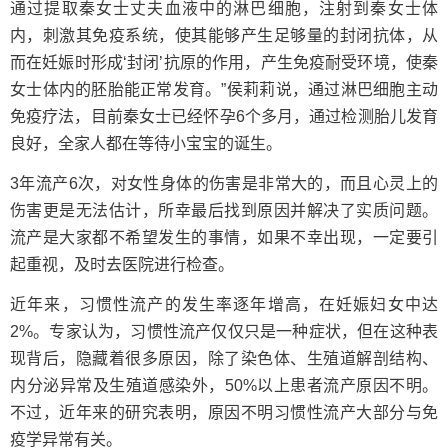
通过提取秦女士丈夫血液中的淋巴细胞，注射到秦女士体
内，刺激其免疫系统，使其能够产生足够量的封闭抗体，从
而在妊娠时形成‘封闭’抗原的作用，产生免疫耐受环境，使秦
女士体内的胚胎能正常发育。”侯莉莉说，通过淋巴细胞主动
免疫疗法，目前秦女士已经怀孕6个多月，通过检测胎儿发育
良好，全家人都在等待小宝宝的诞生。
3年流产6次，对女性身体的伤害是非常大的，而且心灵上的
伤害更是无法估计，所幸最后找到原因并解决了实质问题。
流产是大家都不希望发生的事情，如果不幸出现，一定要引
起重视，及时去医院进行检查。
近年来，习惯性流产的发生率逐年增高，在妊娠妇女中达
2%。专家认为，习惯性流产仅仅只是一种症状，但在这种表
现背后，隐藏着很多原因，除了染色体、生殖道解剖结构、
内分泌异常及生殖道感染外，50%以上患者流产原因不明。
不过，近年来的研究表明，原因不明习惯性流产大部分与免
疫学异常有关。