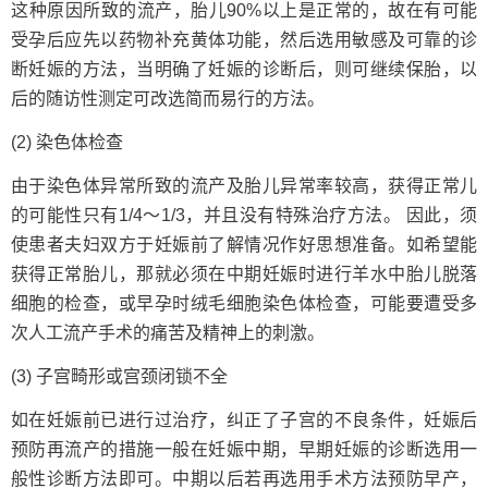
这种原因所致的流产，胎儿90%以上是正常的，故在有可能
受孕后应先以药物补充黄体功能，然后选用敏感及可靠的诊
断妊娠的方法，当明确了妊娠的诊断后，则可继续保胎，以
后的随访性测定可改选简而易行的方法。
(2) 染色体检查
由于染色体异常所致的流产及胎儿异常率较高，获得正常儿
的可能性只有1/4～1/3，并且没有特殊治疗方法。 因此，须
使患者夫妇双方于妊娠前了解情况作好思想准备。如希望能
获得正常胎儿，那就必须在中期妊娠时进行羊水中胎儿脱落
细胞的检查，或早孕时绒毛细胞染色体检查，可能要遭受多
次人工流产手术的痛苦及精神上的刺激。
(3) 子宫畸形或宫颈闭锁不全
如在妊娠前已进行过治疗，纠正了子宫的不良条件，妊娠后
预防再流产的措施一般在妊娠中期，早期妊娠的诊断选用一
般性诊断方法即可。中期以后若再选用手术方法预防早产，