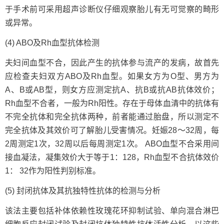
于手术前可采用超声诊断仪仔细观察胎儿有无可觉察的畸形
或异常。
(4) ABO及Rh血型抗体检测
夫妇间血型不合，因此产生的抗体参与流产的发病，故首先
应检查夫妇双方ABO及Rh血型。如果女方为O型、男方为
A、B或AB型，则女方应测定抗A、抗B或抗AB抗体效价；
Rh血型不合者，一般为Rh阳性。存在于母体血清中的抗体有
不完全抗体和完全抗体两种，前者能通过胎盘，所以测定不
完全抗体及其效价可了解胎儿受害情况。妊娠28～32周，每
2周测定1次，32周以后每周测定1次。 ABO血型不合采用间
接血凝法，凝集效价大于等于1：128，Rh血型不合抗体效价
1： 32作为阳性判别标准。
(5) 封闭抗体及其抗独特性抗体的检测与分析
该法主要包括补体依赖性玫瑰花环抑制试验、单向混合淋巴